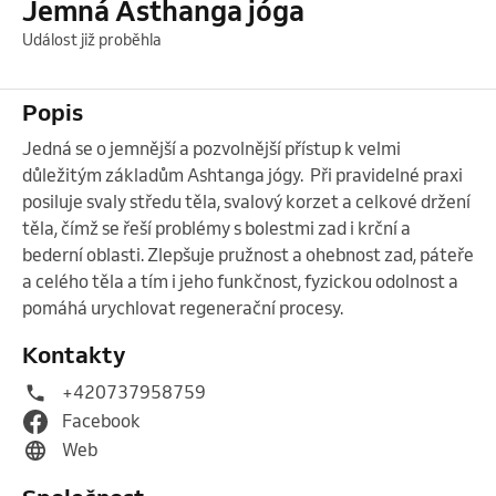
Jemná Asthanga jóga
Událost již proběhla
Popis
Jedná se o jemnější a pozvolnější přístup k velmi 
důležitým základům Ashtanga jógy.  Při pravidelné praxi 
posiluje svaly středu těla, svalový korzet a celkové držení 
těla, čímž se řeší problémy s bolestmi zad i krční a 
bederní oblasti. Zlepšuje pružnost a ohebnost zad, páteře 
a celého těla a tím i jeho funkčnost, fyzickou odolnost a 
pomáhá urychlovat regenerační procesy. 
Kontakty
+420737958759
Facebook
Web