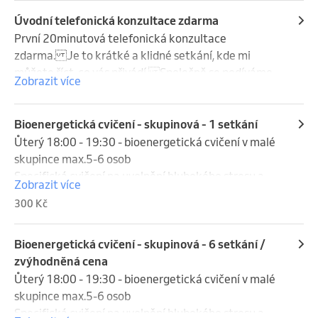
potřeby, nacházet cestu k sobě samému a znovu 
zažívat více živosti a spontaneity. Skrze nové 
Úvodní telefonická konzultace zdarma
prožitky může klient také nově nahlížet na svoji 
První 20minutová telefonická konzultace 
situaci, což umožňuje její změnu a celkový posun v 
zdarma.Je to krátké a klidné setkání, kde mi 
životě.
můžete říct, co vás přivádí.Společně se podíváme, 
Zobrazit více
zda by vám takový způsob práce mohl být užitečný.

Bez závazku a bez tlaku.Jen prostor zjistit, jestli 
vám je se mnou dobře.V klidu se pak můžete 
Bioenergetická cvičení - skupinová - 1 setkání
rozhodnout, zda chcete spolupracovat dál.
Ůterý 18:00 - 19:30 - bioenergetická cvičení v malé 
skupince max.5-6 osob

Specifická cvičení na uvolnění hlubokého stresu a 
Zobrazit více
napětí a obnovení životní vitality.
300 Kč
Bioenergetická cvičení - skupinová - 6 setkání /
zvýhodněná cena
Ůterý 18:00 - 19:30 - bioenergetická cvičení v malé 
skupince max.5-6 osob

Specifická cvičení na uvolnění hlubokého stresu a 