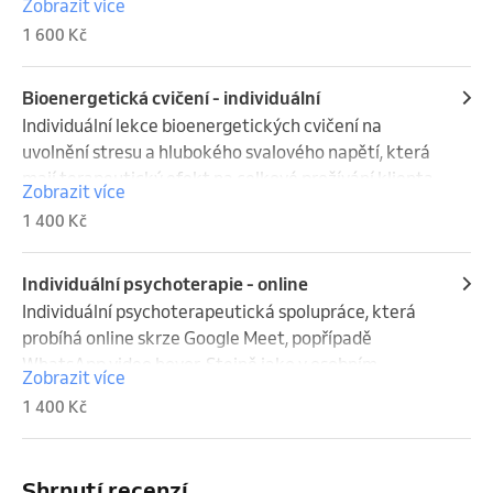
Zobrazit více
napětí a obnovení životní vitality.
1 600 Kč
Bioenergetická cvičení - individuální
Individuální lekce bioenergetických cvičení na 
uvolnění stresu a hlubokého svalového napětí, která 
mají terapeutický efekt na celkové prožívání klienta. 
Zobrazit více
Na rozdíl od skupinové lekce umožňuje individuální 
1 400 Kč
setkání zaměřit se specificky na témata, která klient 
přináší.
Individuální psychoterapie - online
Individuální psychoterapeutická spolupráce, která 
probíhá online skrze Google Meet, popřípadě 
WhatsApp video hovor. Stejně jako v osobním 
Zobrazit více
setkání používám vedle rozhovoru také prvky práce 
1 400 Kč
s tělem vycházející z bioenergetiky a dalších 
terapeutických přístupů orientovaných na tělo.
Shrnutí recenzí