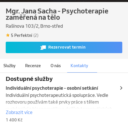
Mgr. Jana Sacha - Psychoterapie
zaměřená na tělo
Rašínova 103/2, Brno-střed
5 Perfektní
(2)
Rezervovat termín
Služby
Recenze
O nás
Kontakty
Dostupné služby
Individuální psychoterapie - osobní setkání
Individuální psychoterapeutická spolupráce. Vedle 
rozhovoru používám také prvky práce s tělem 
vycházející z bioenergetiky a dalších terapeutických 
Zobrazit více
přístupů orientovaných na tělo. Tyto metody 
1 400 Kč
pomáhají klientovi lépe vnímat své tělo, emoce a 