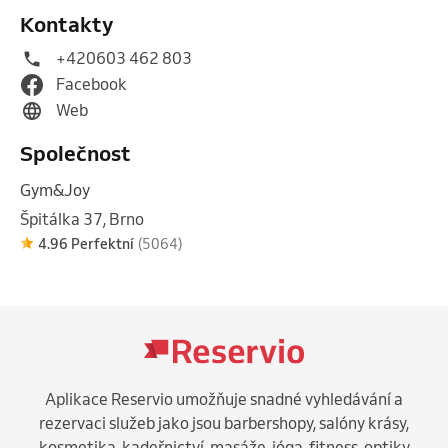
Kontakty
+420603 462 803
Facebook
Web
Společnost
Gym&Joy
Špitálka 37, Brno
4.96 Perfektní
(5064)
Aplikace Reservio umožňuje snadné vyhledávání a
rezervaci služeb jako jsou barbershopy, salóny krásy,
kosmetika, kadeřnictví, masáže, jóga, fitness, optiky