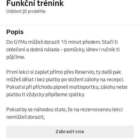
Funkční trénink
Událost již proběhla
Popis
Do GYMu můžeš dorazit 15 minut předem. Stačí ti 
oblečení a dobrá nálada – pomůcky, láhev i ručník ti 
půjčíme.

První lekci si zaplať přímo přes Reservio, ty další pak 
můžeš dělat i bez platby po složení zálohy na recepci. 
Pokud si při příchodu pípneš multisportku, zálohu nebo 
platbu ti vždycky připíšeme zpátky.

Pokud by se náhodou stalo, že na rezervovanou lekci 
nemůžeš dorazit,
Zobrazit více