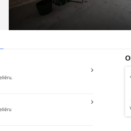
O
eliéru.
eliéru