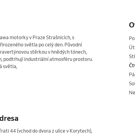
O
awa motorky v Praze Strašnicích, s 
p
irozeného světla po celý den. Původní 
ú
ravertýnovou stěrkou v hnědých tónech, 
s
podtrhují industriální atmosféru prostoru. 

č
á světla,
p
s
n
dresa
Trati 44 (vchod do dvora z ulice v Korytech)
,