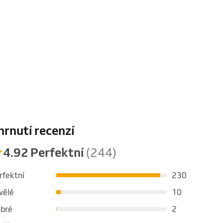
hrnutí recenzí
4.92 Perfektní
(244)
rfektní
230
vělé
10
bré
2