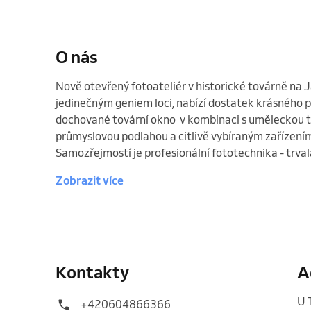
O nás
Nově otevřený fotoateliér v historické továrně na J
jedinečným geniem loci, nabízí dostatek krásného př
dochované tovární okno  v kombinaci s uměleckou t
průmyslovou podlahou a citlivě vybíraným zařízením, 
Samozřejmostí je profesionální fototechnika - trval
Zobrazit více
Kontakty
A
U 
+420604866366