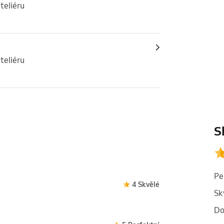
teliéru
teliéru
S
Pe
4 Skvělé
Sk
Do