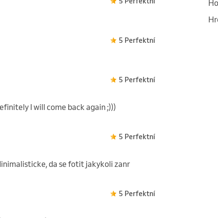
5 Perfektní
Ho
Hr
5 Perfektní
5 Perfektní
finitely I will come back again ;)))
5 Perfektní
inimalisticke, da se fotit jakykoli zanr
5 Perfektní