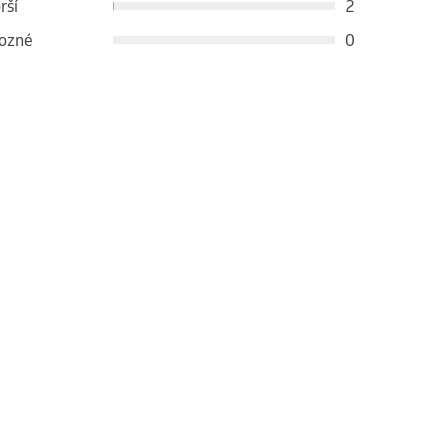
rší
2
ozné
0