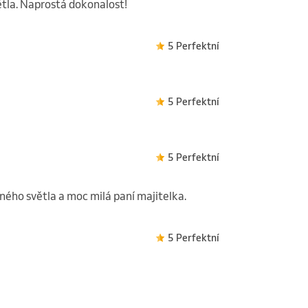
větla. Naprostá dokonalost!
5 Perfektní
5 Perfektní
5 Perfektní
ného světla a moc milá paní majitelka.
5 Perfektní