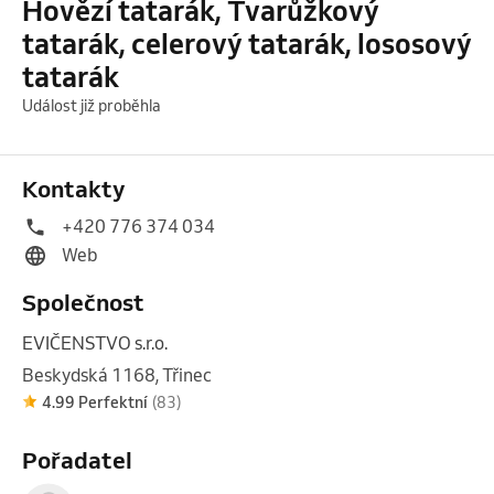
Hovězí tatarák, Tvarůžkový
tatarák, celerový tatarák, lososový
tatarák
Událost již proběhla
Kontakty
+420 776 374 034
Web
Společnost
EVIČENSTVO s.r.o.
Beskydská 1168, Třinec
4.99 Perfektní
(83)
Pořadatel