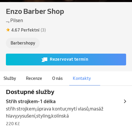
Enzo Barber Shop
..., Pilsen
4.67 Perfektní
(3)
Barbershopy
Rezervovat termín
Služby
Recenze
O nás
Kontakty
Dostupné služby
Střih strojkem-1 délka
střih strojkem,úprava kontur,mytí vlasů,masáž 
hlavy,vysušení,styling,kolínská
220 Kč