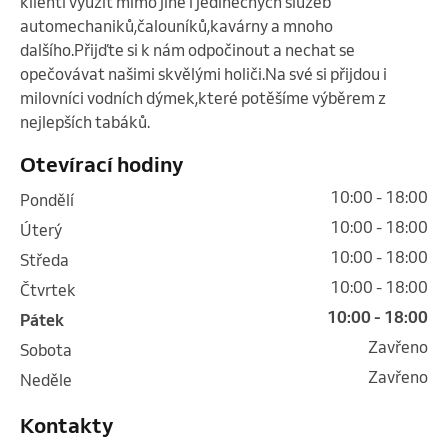
klienti využít mimo jiné i jedinečných služeb 
automechaniků,čalouníků,kavárny a mnoho 
dalšího.Přijďte si k nám odpočinout a nechat se 
opečovávat našimi skvělými holiči.Na své si přijdou i 
milovníci vodních dýmek,které potěšíme výběrem z 
nejlepších tabáků. 
Otevírací hodiny
10:00 - 18:00
pondělí
10:00 - 18:00
úterý
10:00 - 18:00
středa
10:00 - 18:00
čtvrtek
10:00 - 18:00
pátek
Zavřeno
sobota
Zavřeno
neděle
Kontakty