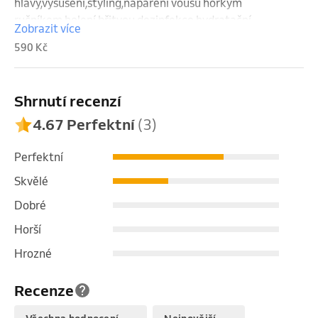
hlavy,vysušení,styling,napaření vousů horkým 
ručníkem,holení břitvou,dezinfekce,hydratační 
Zobrazit více
ošetření,kolínská
590 Kč
Shrnutí recenzí
4.67 Perfektní
(3)
Perfektní
Skvělé
Dobré
Horší
Hrozné
Recenze