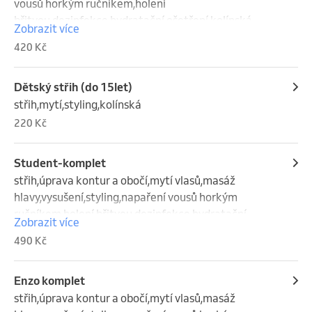
vousů horkým ručníkem,holení 
břitvou,dezinfekce,hydratační ošetření,kolínská
Zobrazit více
420 Kč
Dětský střih (do 15let)
střih,mytí,styling,kolínská
220 Kč
Student-komplet
střih,úprava kontur a obočí,mytí vlasů,masáž 
hlavy,vysušení,styling,napaření vousů horkým 
ručníkem,holení břitvou,dezinfekce,hydratační 
Zobrazit více
ošetření,kolínská
490 Kč
Enzo komplet
střih,úprava kontur a obočí,mytí vlasů,masáž 