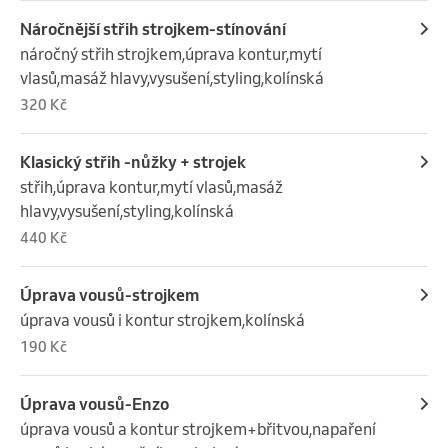
Náročnější střih strojkem-stínování
náročný střih strojkem,úprava kontur,mytí 
vlasů,masáž hlavy,vysušení,styling,kolínská
320 Kč
Klasický střih -nůžky + strojek
střih,úprava kontur,mytí vlasů,masáž 
hlavy,vysušení,styling,kolínská
440 Kč
Úprava vousů-strojkem
úprava vousů i kontur strojkem,kolínská
190 Kč
Úprava vousů-Enzo
úprava vousů a kontur strojkem+břitvou,napaření 