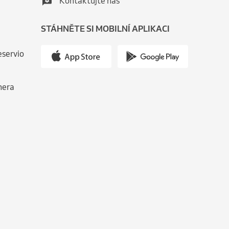
Kontaktujte nás
STÁHNĚTE SI MOBILNÍ APLIKACI
eservio
nera