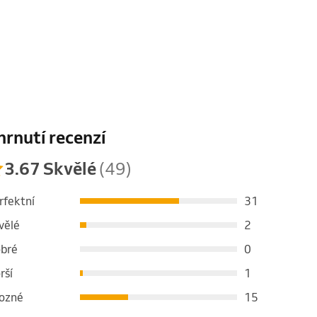
hrnutí recenzí
3.67 Skvělé
(49)
rfektní
31
vělé
2
bré
0
rší
1
ozné
15