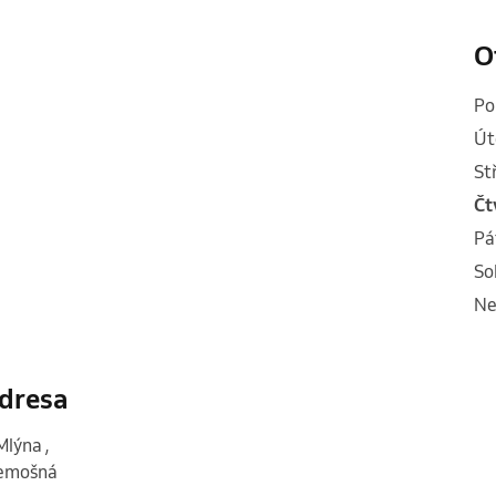
O
p
ú
s
č
p
s
n
dresa
Mlýna
,
emošná