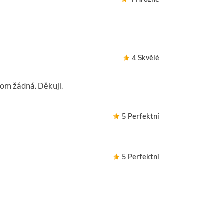
4 Skvělé
tom žádná. Děkuji.
5 Perfektní
5 Perfektní