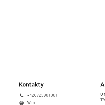
Kontakty
A
U 
+420725981881
Tř
Web