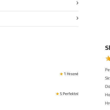
S
Pe
1 Hrozné
Sk
Do
5 Perfektní
Ho
Hr