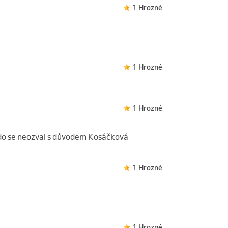
1 Hrozné
1 Hrozné
1 Hrozné
ikdo se neozval s důvodem Kosáčková
1 Hrozné
1 Hrozné