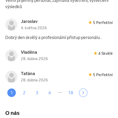
Velmi příjemný personál, zajímavá vyšetření, vysvětlení
výsledků
Jaroslav
5 Perfektní
4. května 2026
Dobrý den skvělý a profesionální přístup personálu .
Vladěna
4 Skvělé
28. dubna 2026
Taťána
5 Perfektní
28. dubna 2026
…
1
2
3
4
18
O nás