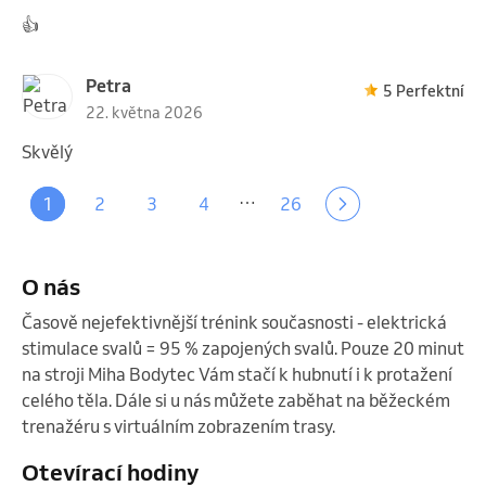
👍
Petra
5 Perfektní
22. května 2026
Skvělý
…
1
2
3
4
26
O nás
Časově nejefektivnější trénink současnosti - elektrická 
stimulace svalů = 95 % zapojených svalů. Pouze 20 minut 
na stroji Miha Bodytec Vám stačí k hubnutí i k protažení 
celého těla. Dále si u nás můžete zaběhat na běžeckém 
trenažéru s virtuálním zobrazením trasy. 
Otevírací hodiny