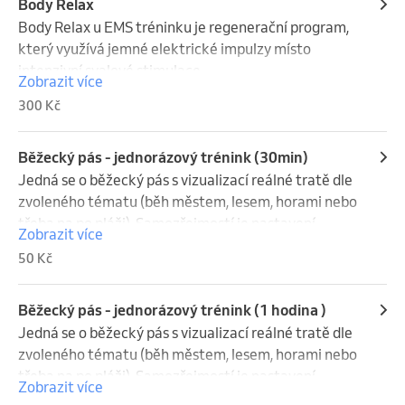
Body Relax
Body Relax u EMS tréninku je regenerační program, 
který využívá jemné elektrické impulzy místo 
intenzivní svalové stimulace.

Zobrazit více
Jeho hlavní účinky jsou:

300 Kč
uvolnění ztuhlých a přetížených svalů, podpora 
regenerace po sportu nebo náročné fyzické práci, 
zlepšení prokrvení svalů,

Běžecký pás - jednorázový trénink (30min)
zmírnění pocitu svalové únavy a napětí, podpora 
Jedná se o běžecký pás s vizualizací reálné tratě dle 
zotavení mezi tréninky.
zvoleného tématu (běh městem, lesem, horami nebo 
třeba na po pláži). Samozřejmostí je nastavení 
Zobrazit více
obtížnosti a sklon svahu až o 20 stupňů.
50 Kč
Běžecký pás - jednorázový trénink (1 hodina )
Jedná se o běžecký pás s vizualizací reálné tratě dle 
zvoleného tématu (běh městem, lesem, horami nebo 
třeba na po pláži). Samozřejmostí je nastavení 
Zobrazit více
obtížnosti a sklon svahu až o 20 stupňů.