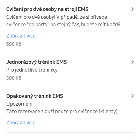
Cvičení pro dvě osoby na stroji EMS
Cvičení pro dvě osoby! V případě, že si přivede 
cvičence "do party" na stejný čas, budete mít každý  
z vás trénink za zvýhodněnou cenu 3000,- Kč na 10 
Zobrazit více
tréninku. To znamená že jeden trénink je za 300 Kč 
690 Kč
na osobu. Těším se na Vás
Jednorázový trénink EMS
Pro jednotlivé tréninky
590 Kč
Opakovaný trénink EMS
Upozornění:

Tato rezervace slouží pouze pro cvičence (klienty), 
kteří si zakoupily permanentku firmy Bodytec 
Zobrazit více
Bruntál k opakované rezervaci (balíček pro 5  a 10).