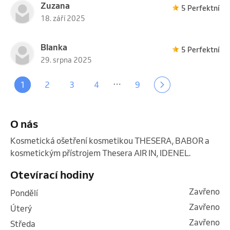
Zuzana
5 Perfektní
18. září 2025
Blanka
5 Perfektní
29. srpna 2025
…
1
2
3
4
9
O nás
Kosmetická ošetření kosmetikou THESERA, BABOR a 
kosmetickým přístrojem Thesera AIR IN, IDENEL. 
Otevírací hodiny
Zavřeno
pondělí
Zavřeno
úterý
Zavřeno
středa