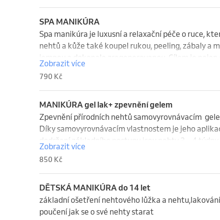
SPA MANIKÚRA
Spa manikúra je luxusní a relaxační péče o ruce, kt
nehtů a kůže také koupel rukou, peeling, zábaly a m
jemnou a dokonale zregenerovanou. Cílem je nejen es
Zobrazit více
intenzivně pečovat o pokožku rukou a nehty, zanech
790 Kč
MANIKÚRA gel lak+ zpevnění gelem
Zpevnění přírodních nehtů samovyrovnávacím  gele
Díky samovyrovnávacím vlastnostem je jeho aplikac
dodržení základního postupu jsou nehty 3 – 4 týdny 
Zobrazit více
Pak je třeba gel opět doplnit, protože nehet odrůstá.
850 Kč
se nanáší přímo na nehet.
DĚTSKÁ MANIKÚRA do 14 let
základní ošetření nehtového lůžka a nehtu,lakování
poučení jak se o své nehty starat