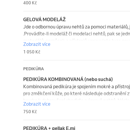
400 Kč
GELOVÁ MODELÁŽ
Jde o odbornou úpravu nehtů za pomoci materiálů, j
.Provádíte-li modeláž či modelaci nehtů, pak se jed
materiálů, pomůcek a přístrojů upravujete tvar, povr
Zobrazit více
Cena:  1050 -1350 ,-  dle náročnosti a délky.
1 050 Kč
PEDIKÚRA
PEDIKÚRA KOMBINOVANÁ (nebo suchá)
Kombinovaná pedikúra je spojením mokré a přístrojo
pro změkčení kůže, po které následuje odstranění zt
bruska k dobroušení chodidla a úpravě nehtů. Následn
Zobrazit více
nehtových valů .Chodidla se ošetří peelingem a na z
750 Kč
chodidel.

Na vaše přání provedeme i pedikúru suchou bez ska
PEDIKÚRA + gellak E.mi