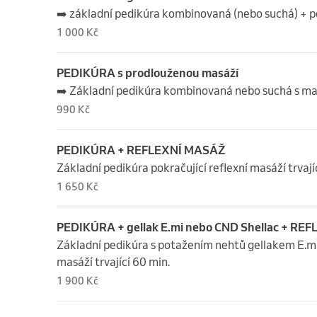
➡️ základní pedikúra kombinovaná (nebo suchá) + p
1 000 Kč
PEDIKÚRA s prodlouženou masáží
➡️ Základní pedikúra kombinovaná nebo suchá s ma
990 Kč
PEDIKÚRA + REFLEXNÍ MASÁŽ
Základní pedikúra pokračující reflexní masáží trvají
1 650 Kč
PEDIKÚRA + gellak E.mi nebo CND Shellac + R
Základní pedikúra s potažením nehtů gellakem E.mi 
masáží trvající 60 min.
1 900 Kč