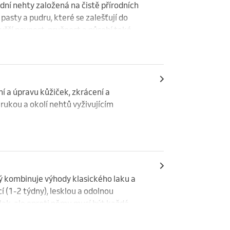
dní nehty založená na čistě přírodních 
pasty a pudru, které se zalešťují do 
šší pevnost, pružnost a působí také 
 a úpravu kůžiček, zkrácení a 
ukou a okolí nehtů vyživujícím 
rý kombinuje výhody klasického laku a 
í (1-2 týdny), lesklou a odolnou 
lak, ale oproti němu musí být každá 
 vytvořila pevnou vrstvu na přírodním 