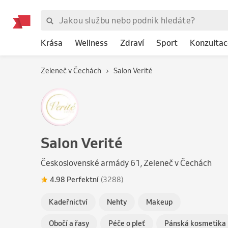
Krása
Wellness
Zdraví
Sport
Konzultac
Zeleneč v Čechách
Salon Verité
Salon Verité
Československé armády 61, Zeleneč v Čechách
4.98 Perfektní
(3288)
Kadeřnictví
Nehty
Makeup
Obočí a řasy
Péče o pleť
Pánská kosmetika