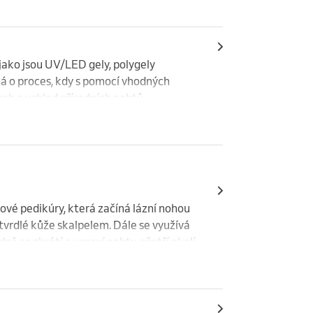
ako jsou UV/LED gely, polygely 
ná o proces, kdy s pomocí vhodných 
ch a vzhled přírodních nehtů.

vé pedikúry, která začíná lázní nohou 
vrdlé kůže skalpelem. Dále se využívá 
ě se zkrátí a upraví nehty, ošetří okolí 
ávěr se aplikuje krém a provádí se masáž 
lpelu.