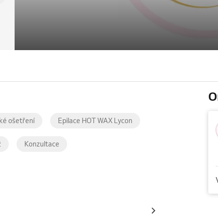
O
ké ošetření
Epilace HOT WAX Lycon
ž
Konzultace