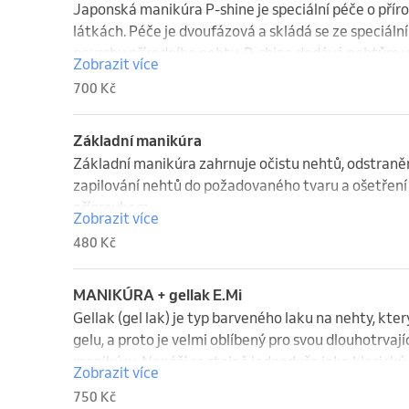
Japonská manikúra P-shine je speciální péče o příro
látkách. Péče je dvoufázová a skládá se ze speciální 
povrchu přírodního nehtu. P-shine dodává nehtům vy
Zobrazit více
jako prevence proti lámavosti a třepení nehtů.
700 Kč
Základní manikúra
Základní manikúra zahrnuje očistu nehtů, odstranění
zapilování nehtů do požadovaného tvaru a ošetření r
přípravkem.
Zobrazit více
480 Kč
MANIKÚRA + gellak E.Mi
Gellak (gel lak) je typ barveného laku na nehty, kte
gelu, a proto je velmi oblíbený pro svou dlouhotrvajíc
manikúru. Nanáší se stejně jednoduše jako klasický 
Zobrazit více
vrstva vytvrzena v UV nebo LED lampě, aby ztvrdla a
750 Kč
nehtu.