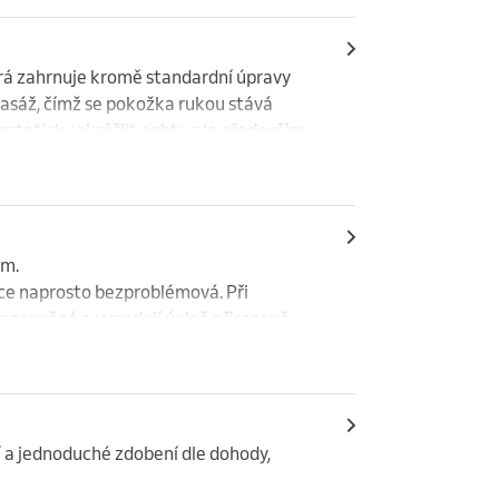
erá zahrnuje kromě standardní úpravy 
asáž, čímž se pokožka rukou stává 
teticky zkrášlit nehty, ale především 
at je zdravé a pružné.
m.

e naprosto bezproblémová. Při 
zpevněné a vypadají úplně přirozeně. 
 Pracuje se bez lepení tipů a šablon, gel 
 a jednoduché zdobení dle dohody, 