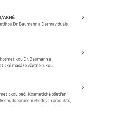
I/AKNÉ
smetikou Dr. Baumann a Dermaviduals, 
i kosmetikou Dr. Baumann a 
metické masáže včetně rukou.
smetickou péčí. Kosmetické ošetření 
a líčení, doporučení vhodných produktů, 
ozní pleti, prosím, vyberte službu 