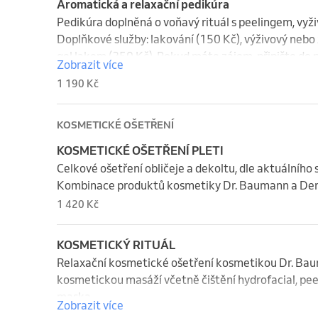
Aromatická a relaxační pedikúra
Pedikúra doplněná o voňavý rituál s peelingem, vyži
Doplňkové služby: lakování (150 Kč), výživový nebo 
gel lakem (250 Kč). Pokud máte zájem, připište do
Zobrazit více
1 190 Kč
KOSMETICKÉ OŠETŘENÍ
KOSMETICKÉ OŠETŘENÍ PLETI
Celkové ošetření obličeje a dekoltu, dle aktuálního 
Kombinace produktů kosmetiky Dr. Baumann a Der
1 420 Kč
KOSMETICKÝ RITUÁL
Relaxační kosmetické ošetření kosmetikou Dr. Bau
kosmetickou masáží včetně čištění hydrofacial, peel
maska.
Zobrazit více