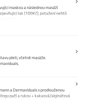
vující maskou a následnou masáží

zpevňující lak (100Kč), potažení nehtů 
 poznámky.
stavu pleti, včetně masáže.

maviduals.
mann a Dermaviduals s prodlouženou 
ingu paží a rukou + kakaová/alginátová  