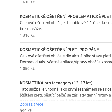
1 610 Kč
KOSMETICKÉ OŠETŘENÍ PROBLEMATICKÉ PLET
Celkové ošetření obličeje , hloubkové čištění s ko
bez masáže.
1 310 Kč
KOSMETICKÉ OŠETŘENÍ PLETI PRO PÁNY
Celkové ošetření obličeje dle aktuálního stavu plet
Dermaviduals,  včetně epilace/úpravy obočí a kos
1 050 Kč
KOSMETIKA pro teenagery (13-17 let)
Tato služba je vhodná jako první seznámení se s ko
(čištění pleti, pěstící péče) se základy denní rutiny 
konzultace. Pro hloubkové čištění problematické/akn
Zobrazit více
"Kosmetické ošetření problematické pleti/akné.
990 Kč