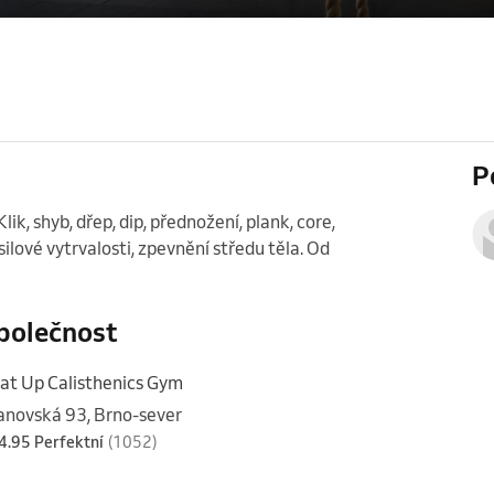
P
lik, shyb, dřep, dip, přednožení, plank, core, 
silové vytrvalosti, zpevnění středu těla. Od 
polečnost
at Up Calisthenics Gym
anovská 93, Brno-sever
4.95 Perfektní
(1052)