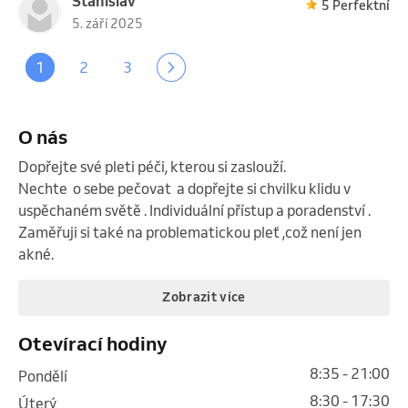
Stanislav
5 Perfektní
5. září 2025
1
2
3
O nás
Dopřejte své pleti péči, kterou si zaslouží.

Nechte  o sebe pečovat  a dopřejte si chvilku klidu v 
uspěchaném světě . Individuální přístup a poradenství . 
Zaměřuji si také na problematickou pleť ,což není jen 
akné.
Zobrazit více
Otevírací hodiny
8:35 - 21:00
pondělí
8:30 - 17:30
úterý