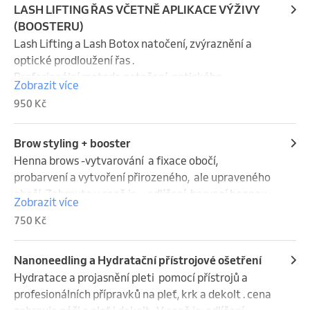
produkce kolagenu v pleti.Allantoin a panthenol 
LASH LIFTING ŘAS VČETNĚ APLIKACE VÝŽIVY
zklidňuje iritace a předchází šupinkatění.vhodný i 
(BOOSTERU)
přes letní dny . V ceně je i depilace voskem 
Lash Lifting a Lash Botox natočení, zvýraznění a 
(obličejová část ) a barvení řas i obočí . Krk a dekolt + 
optické prodloužení řas .

200kč
Profesionální metoda natočení, optického 
Zobrazit více
prodloužení a zvýraznění vašich řas, které budou 
950 Kč
navíc vyživené látkami podporujícími jejich růst a 
sílu. Ideální řešení pro ty co si chtějí ušetřit čas s 
řasenkou .

Brow styling + booster
Řasy upravené touto metodou vydrží natočené 6 - 8 
Henna brows -vytvarování  a fixace obočí,  
týdnů.
probarvení a vytvoření přirozeného,  ale upraveného 
obočí. Zahrnuto v ceně je -  odlíčení, barvení hennou 
Zobrazit více
zola, vyměření tvaru, úprava a srovnání obočí 
750 Kč
,depilace pinzetou/voskem, závěrečný styling  a 
booster=výživa.

Efekt barvy chloupků vydrží cca 6týdnů
Nanoneedling a Hydratační přístrojové ošetření
Hydratace a projasnění pleti  pomocí přístrojů a 
profesionálních přípravků na pleť, krk a dekolt . cena 