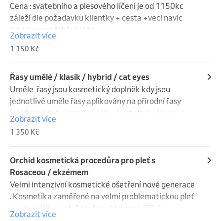
✅revitalizuje pokožku a pomáhá při padání vlasu.
Cena : svatebního a plesového líčení je od 1150kc 
záleží dle požadavku klientky + cesta +veci navic 
jako jsou umělé řasy atd +
Zobrazit více
1 150 Kč
Řasy umělé / klasik / hybrid / cat eyes
Uměle  řasy jsou kosmetický doplněk kdy jsou 
jednotlivé uměle řasy aplikovány na přírodní řasy 
lepidlem pro zvýraznění délky, hustoty a objemu, s 
Zobrazit více
různými metodami (řasa na řasu, 
1 350 Kč
objemové).Doplnění : 1-3tydny 650kč 3-6tydnu 
850kč 6a vide tydnu klasická cena
Orchid kosmetická procedůra pro pleť s
Rosaceou / ekzémem
Velmi intenzivní kosmetické ošetření nové generace 
. Kosmetika zaměřené na velmi problematickou pleť 
a velmi citlivou pleť, pleť se sklonem k žilkám, 
Zobrazit více
růžovce,ekzému   … Za pomoci inovativních krémů , 