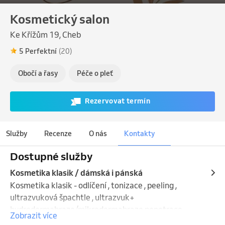
Kosmetický salon
Ke Křížům 19, Cheb
5 Perfektní
(20)
Obočí a řasy
Péče o pleť
Rezervovat termín
Služby
Recenze
O nás
Kontakty
Dostupné služby
Kosmetika klasik / dámská i pánská
Kosmetika klasik - odlíčení , tonizace , peeling , 
ultrazvuková špachtle , ultrazvuk+ 
hydrodermabraze/mikrodermabraze,penetrace 
Zobrazit více
aktivních látek dle potřeby pleti.  barvení řas a obočí , 