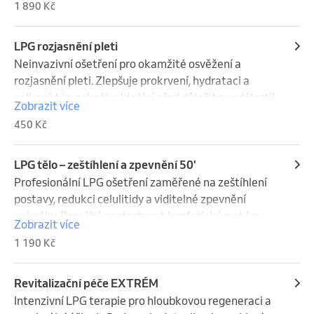
1 890 Kč
Storno poplatek 500 Kč. Poplatek je vyžadován, 
pokud není rezervace zrušena alespoň 24 hodin 
LPG rozjasnění pleti
předem. Vytvořením rezervace souhlasíte a 
Neinvazivní ošetření pro okamžité osvěžení a 
zavazujete se tento poplatek uhradit.
rozjasnění pleti. Zlepšuje prokrvení, hydrataci a 
celkový tón pokožky. Ideální před důležitou událostí!
Zobrazit více
450 Kč
LPG tělo – zeštíhlení a zpevnění 50'
Profesionální LPG ošetření zaměřené na zeštíhlení 
postavy, redukci celulitidy a viditelné zpevnění 
pokožky. Pomáhá nastartovat lymfatický systém, 
Zobrazit více
podpořit metabolismus a zlepšit celkový vzhled těla. 
1 190 Kč
Ideální jako součást formování postavy i jako 
příjemný restart pro vaše tělo.

Revitalizační péče EXTRÉM
Storno poplatek 500 Kč. Poplatek je účtován, pokud 
Intenzivní LPG terapie pro hloubkovou regeneraci a 