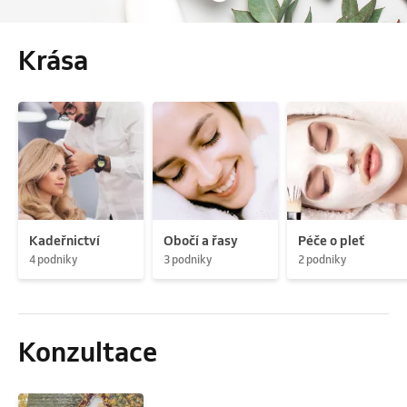
Krása
Kadeřnictví
Obočí a řasy
Péče o pleť
4 podniky
3 podniky
2 podniky
Konzultace