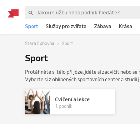
Sport
Služby pro zvířata
Zábava
Krása
Stará Ľubovňa
Sport
Sport
Protáhněte si tělo při józe, jděte si zacvičit nebo s
Vyberte si z oblíbených sportovních center a studií j
Cvičení a lekce
1 podnik