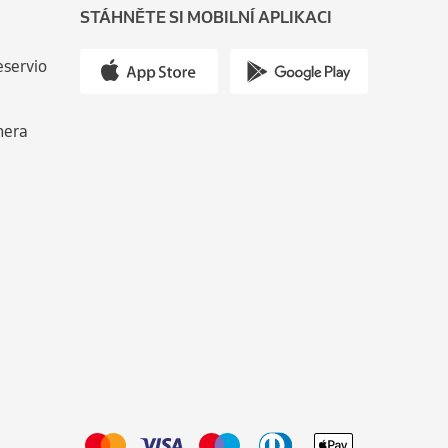
STÁHNĚTE SI MOBILNÍ APLIKACI
eservio
nera