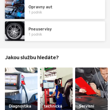
Opravny aut
1 podnik
Pneuservisy
1 podnik
Jakou službu hledáte?
Diagnostika 
technická 
Servisní 