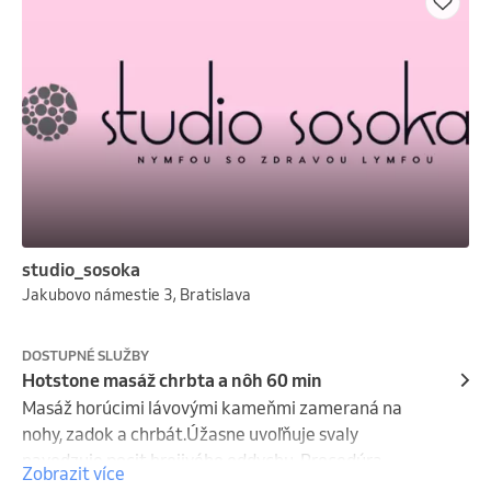
studio_sosoka
Jakubovo námestie 3, Bratislava
DOSTUPNÉ SLUŽBY
Hotstone masáž chrbta a nôh 60 min
Masáž horúcimi lávovými kameňmi zameraná na 
nohy, zadok a chrbát.Úžasne uvoľňuje svaly 
navodzuje pocit hrejivého oddychu. Procedúra 
Zobrazit více
stvorená do dní, keď potrebujete vypnúť a načerpať 