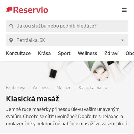
Konzultace
Krása
Sport
Wellness
Zdraví
Ob
Bratislava
Wellness
Masáže
Klasická masáž
Klasická masáž
Jemné ruce masérky přinesou úlevu vašim unaveným
svalům. Chcete se cítit uvolněně? Dopřejte si relaxaci a
omlazení díky nekonečné nabídce masáží ve vašem okolí.