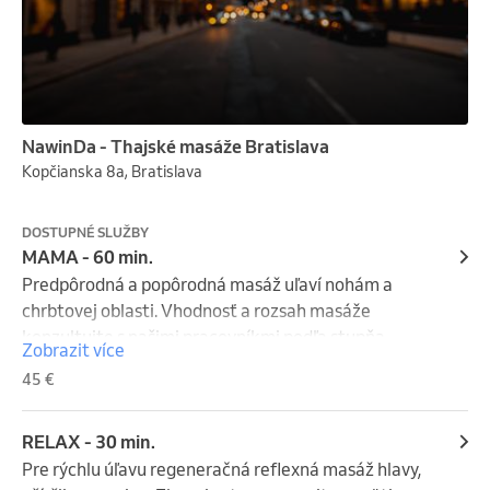
NawinDa - Thajské masáže Bratislava
Kopčianska 8a, Bratislava
DOSTUPNÉ SLUŽBY
MAMA - 60 min.
Predpôrodná a popôrodná masáž uľaví nohám a 
chrbtovej oblasti. Vhodnosť a rozsah masáže 
konzultujte s našimi pracovníkmi podľa stupňa 
Zobrazit více
tehotenstva a zdravotného stavu.
45 €
RELAX - 30 min.
Pre rýchlu úľavu regeneračná reflexná masáž hlavy, 