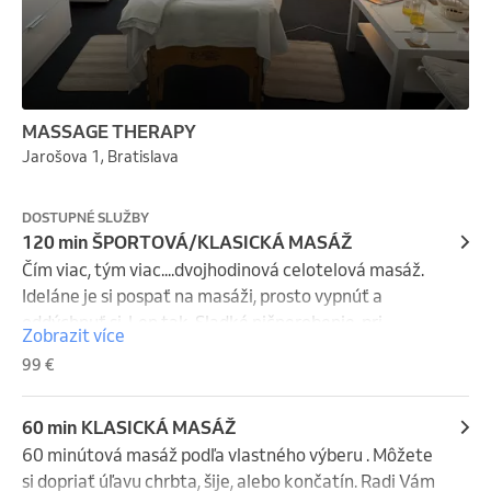
MASSAGE THERAPY
Jarošova 1, Bratislava
DOSTUPNÉ SLUŽBY
120 min ŠPORTOVÁ/KLASICKÁ MASÁŽ
Čím viac, tým viac....dvojhodinová celotelová masáž. 
Ideláne je si pospať na masáži, prosto vypnúť a 
oddýchnuť si. Len tak. Sladké ničnerobenie, pri 
Zobrazit více
ktorom telo načerpá novú energiu a zbaví sa toxínov.  
99 €
Naučte sa vypnúť a doprajte mozgu čas spracovať 
myšlienky po celom dni.  Tešíme sa na Vás.  :-)
60 min KLASICKÁ MASÁŽ
60 minútová masáž podľa vlastného výberu . Môžete 
si dopriať úľavu chrbta, šije, alebo končatín. Radi Vám 