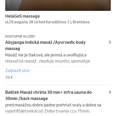
HelaGoS massage
ul.29.augusta 38 (vchod Karadžičova 3 ), Bratislava
DOSTUPNÉ SLUŽBY
Abyjanga Indická masáž /Ayurvedic body
massag
Masáž nie je tlaková, ale jemná a uvoľňujúca 
relaxačná masáž , zlepšuje imunitu, spomaľuje 
starnutie, celková harmonizácia tela. Blahodarne 
Zobrazit více
oživuje organizmus, zvyšuje imunitu , spomaľuje 
70 €
proces starnutia, dodáva vitalitu, duševnú 
pohodu.Abhyanga nie je len masáž. Je to láskavé 
gesto voči vlastnému telu. Spôsob, ako sa každý deň 
Balíček Masáž chrbta 30 min+ infra sauna do
na chvíľu zastaviť a vnímať sám seba. V čase, keď 
30min /back massage
všetko beží na plné obrátky, práve takýto tichý rituál 
pred masážou dobre padne prehriať svaly a dobre sa 
môže priniesť viac než len hebkú pokožku. Môže 
vypotiť(detoxikácia) .Doba trvania cca 75min. 