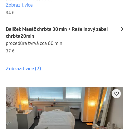
priniesť pokoj.
Infrasauna - Indikácie :  

Zobrazit více
 Zvyšuje rozťažnosť kolagénových tkanív

34 €
 Čistí kožu do hĺbky , zlepšuje akné ekzémy , psoriazu 
, popáleniny, rôzne poškodenia kože 

Spaľuje kalórie - znižuje hmotnosť ,pomáha 
Balíček Masáž chrbta 30 min + Rašelinový zábal
odstraňovať celulitídu

chrbta20min
 Znižuje stuhnutosť kĺbov ,
procedúra tvrvá cca 60 min
37 €
Zobrazit více
(7)