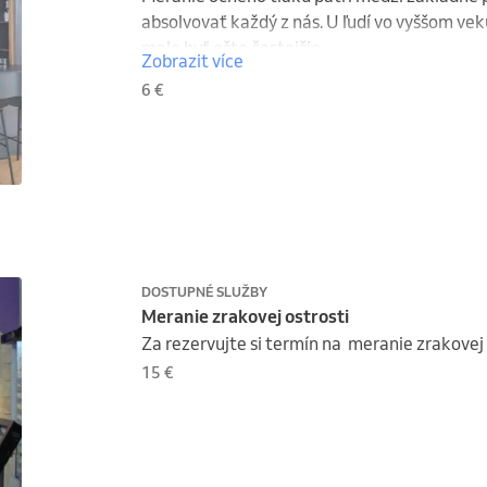
absolvovať každý z nás. U ľudí vo vyššom vek
malo byť ešte častejšie.
Zobrazit více
6 €
DOSTUPNÉ SLUŽBY
Meranie zrakovej ostrosti
Za rezervujte si termín na  meranie zrakovej 
15 €