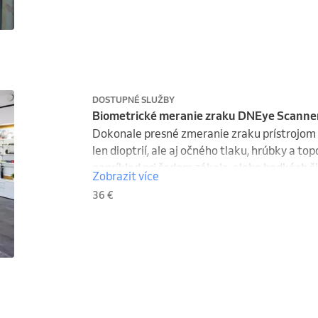
DOSTUPNÉ SLUŽBY
Biometrické meranie zraku DNEye Scanne
Dokonale presné zmeranie zraku prístrojom 
len dioptrií, ale aj očného tlaku, hrúbky a to
napríklad pri šedom zákale, alebo bodkách či
Zobrazit více
36 €