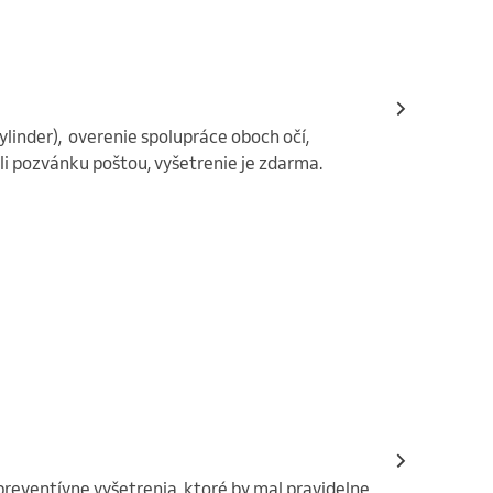
cylinder),  overenie spolupráce oboch očí, 
i pozvánku poštou, vyšetrenie je zdarma.
reventívne vyšetrenia, ktoré by mal pravidelne 