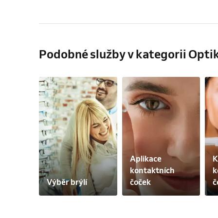
Podobné služby v kategorii Opti
Aplikace 
K
kontaktních 
k
Výběr brýlí
čoček
č