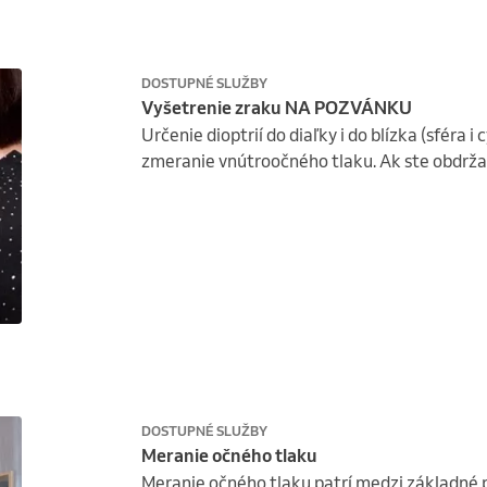
DOSTUPNÉ SLUŽBY
Vyšetrenie zraku NA POZVÁNKU
Určenie dioptrií do diaľky i do blízka (sféra i 
zmeranie vnútroočného tlaku. Ak ste obdržal
DOSTUPNÉ SLUŽBY
Meranie očného tlaku
Meranie očného tlaku patrí medzi základné p