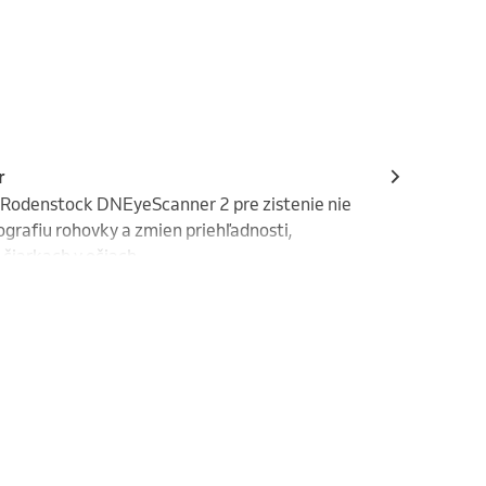
r
Rodenstock DNEyeScanner 2 pre zistenie nie 
pografiu rohovky a zmien priehľadnosti, 
 čiarkach v očiach.