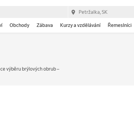
ví
Obchody
Zábava
Kurzy a vzdělávání
Řemeslníci
ce výběru brýlových obrub –