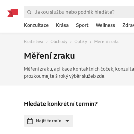
Konzultace
Krása
Sport
Wellness
Zdra
Bratislava
Obchody
Optiky
Měření zraku
Měření zraku
Měření zraku, aplikace kontaktních čoček, konzulta
prozkoumejte široký výběr služeb zde.
Hledáte konkrétní termín?
Najít termín