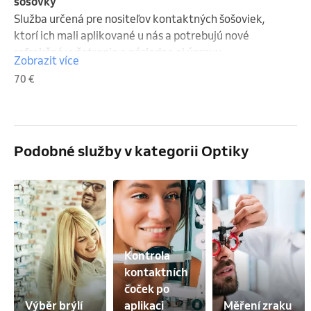
šošovky
Služba určená pre nositeľov kontaktných šošoviek, 
ktorí ich mali aplikované u nás a potrebujú nové 
refrakčné vyšetrenie a následne aj úpravu 
Zobrazit více
kontaktných šošoviek. Na vyšetrenie je potrebné 
70 €
prísť bez šošoviek.
Podobné služby v kategorii Optiky
Kontrola 
kontaktních 
čoček po 
Výběr brýlí
aplikaci
Měření zraku