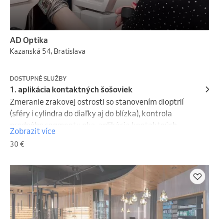
AD Optika
Kazanská 54, Bratislava
DOSTUPNÉ SLUŽBY
1. aplikácia kontaktných šošoviek
Zmeranie zrakovej ostrosti so stanovením dioptrií 
(sféry i cylindra do diaľky aj do blízka), kontrola 
predného segmentu oka, aplikácia kontaktných 
Zobrazit více
šošoviek s nácvikom, kontrola po týždni nosenia je v 
30 €
cene. 