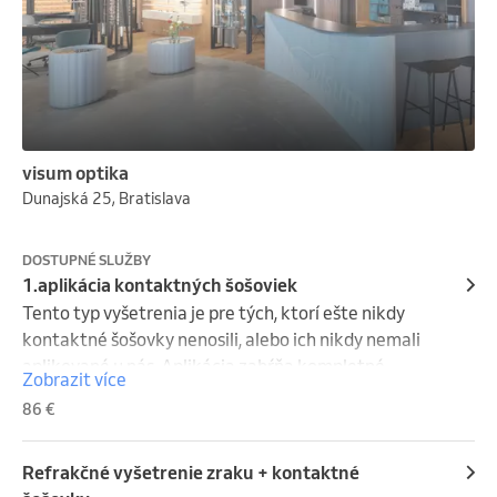
visum optika
Dunajská 25, Bratislava
DOSTUPNÉ SLUŽBY
1.aplikácia kontaktných šošoviek
Tento typ vyšetrenia je pre tých, ktorí ešte nikdy 
kontaktné šošovky nenosili, alebo ich nikdy nemali 
aplikované u nás. Aplikácia zahŕňa kompletné 
Zobrazit více
refrakčné vyšetrenie, kontrola predného segmentu 
86 €
oka, zistenie parametrov rohovky, zaučenie.
Refrakčné vyšetrenie zraku + kontaktné