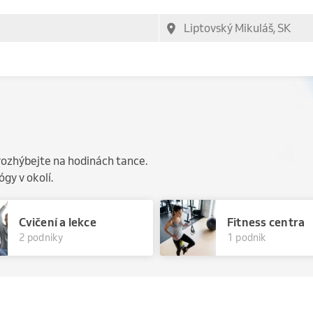
e rozhýbejte na hodinách tance.
ógy v okolí.
Cvičení a lekce
Fitness centra
2 podniky
1 podnik