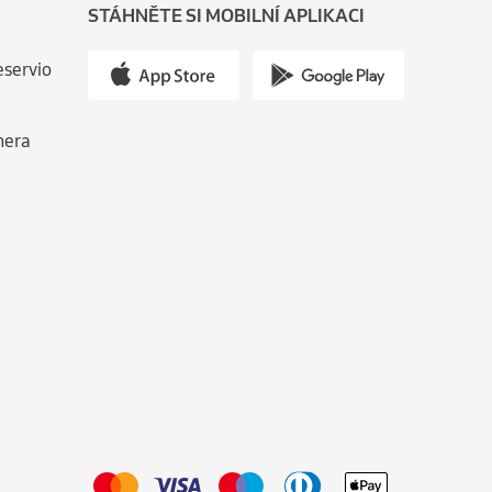
STÁHNĚTE SI MOBILNÍ APLIKACI
eservio
nera