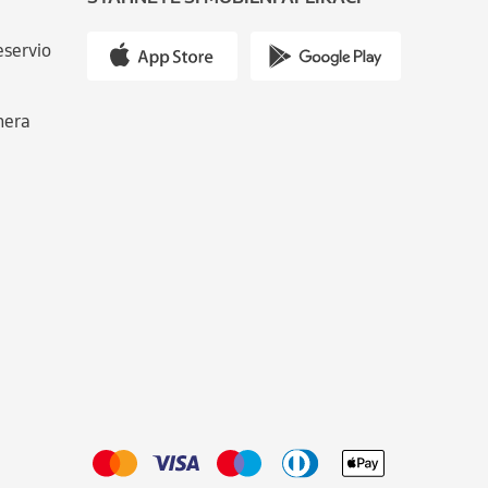
eservio
nera