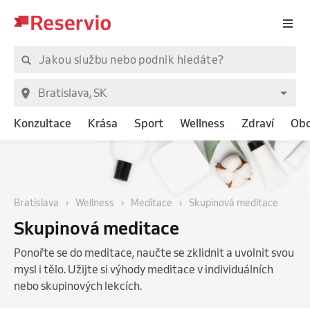
Konzultace
Krása
Sport
Wellness
Zdraví
Ob
Bratislava
Wellness
Meditace
Skupinová meditace
Skupinová meditace
Ponořte se do meditace, naučte se zklidnit a uvolnit svou
mysl i tělo. Užijte si výhody meditace v individuálních
nebo skupinových lekcích.