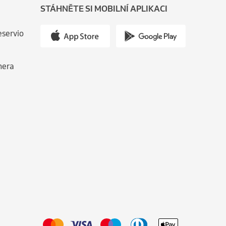
STÁHNĚTE SI MOBILNÍ APLIKACI
eservio
nera