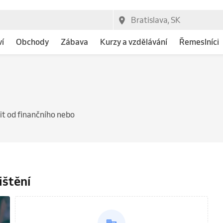
ví
Obchody
Zábava
Kurzy a vzdělávání
Řemeslníci
it od finančního nebo
ištění