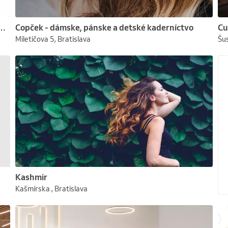
ov nepríjmam nových zákazníkov (kadernička)
Copček - dámske, pánske a detské kaderníctvo
Miletičova 5, Bratislava
Šus
Kashmir
Kašmírska , Bratislava