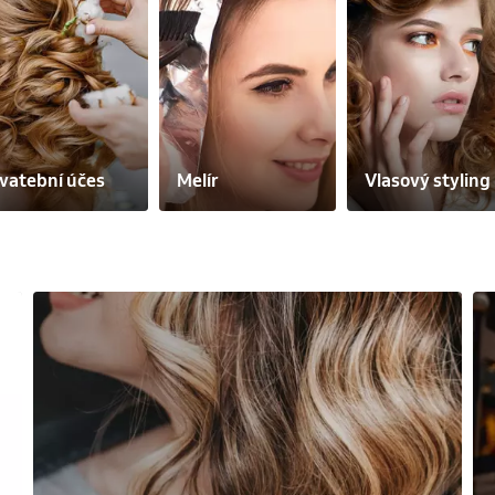
vatební účes
Melír
Vlasový styling