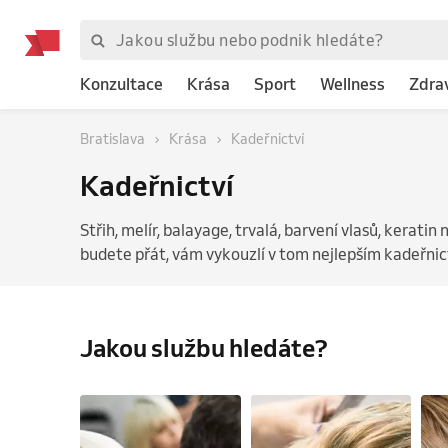
Konzultace
Krása
Sport
Wellness
Zdra
Bratislava
Krása
Kadeřnictví
Kadeřnictví
Střih, melír, balayage, trvalá, barvení vlasů, keratin 
budete přát, vám vykouzlí v tom nejlepším kadeřnictv
Jakou službu hledáte?