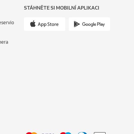
STÁHNĚTE SI MOBILNÍ APLIKACI
eservio
nera