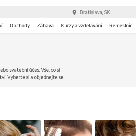
ví
Obchody
Zábava
Kurzy a vzdělávání
Řemeslníci
nebo svatební účes. Vše, co si
í. Vyberte si a objednejte se.