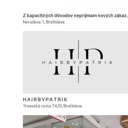
Z kapacitných dôvod
Nerudova 1, Bratislava
H A I R B Y P A T R I K
Trnavská cesta 74/D, Bratislava