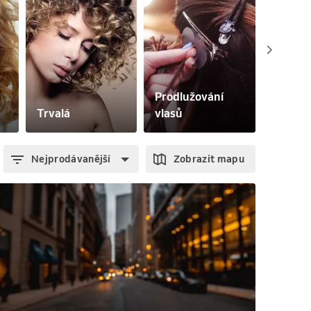
Prodlužování 
Trvalá
vlasů
Barven
Nejprodávanější
Zobrazit mapu