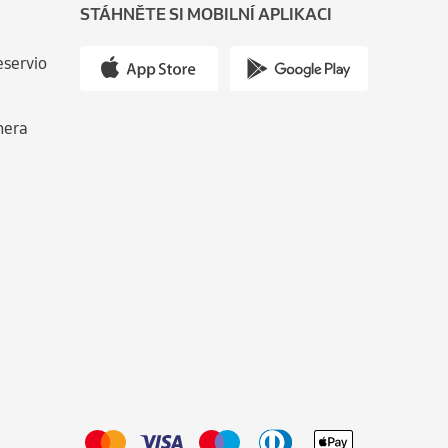
STÁHNĚTE SI MOBILNÍ APLIKACI
eservio
nera