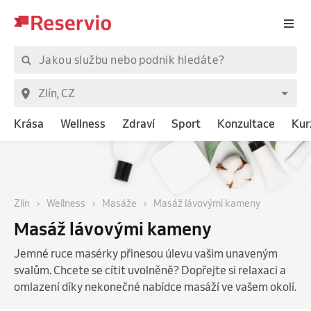
Krása
Wellness
Zdraví
Sport
Konzultace
Kur
Zlín
Wellness
Masáže
Masáž lávovými kameny
Masáž lávovými kameny
Jemné ruce masérky přinesou úlevu vašim unaveným
svalům. Chcete se cítit uvolněně? Dopřejte si relaxaci a
omlazení díky nekonečné nabídce masáží ve vašem okolí.