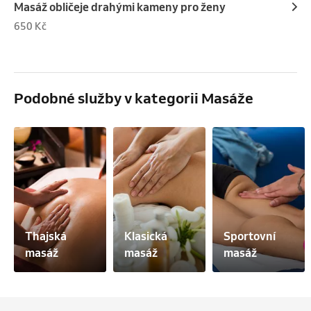
Masáž obličeje drahými kameny pro ženy
650 Kč
Podobné služby v kategorii Masáže
Thajská 
Klasická 
Sportovní 
masáž
masáž
masáž