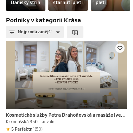
Dámský střih
stárnutí pleti
pleti
Podniky v kategorii Krása
Nejprodávanější
Kosmetické služby Petra Drahoňovská a masáže Iveta Zajíčková
Krkonošská 350, Tanvald
5 Perfektní
(50)