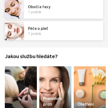
Obočí a řasy
1 podnik
Péče o pleť
1 podnik
Jakou službu hledáte?
Procedury 
proti 
Ošetření 