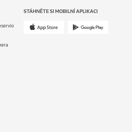
STÁHNĚTE SI MOBILNÍ APLIKACI
eservio
nera