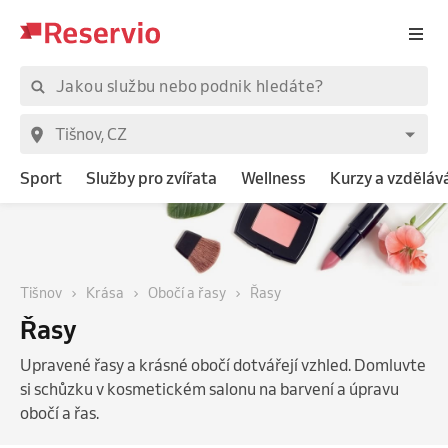
Sport
Služby pro zvířata
Wellness
Kurzy a vzděláv
Tišnov
Krása
Obočí a řasy
Řasy
Řasy
Upravené řasy a krásné obočí dotvářejí vzhled. Domluvte
si schůzku v kosmetickém salonu na barvení a úpravu
obočí a řas.