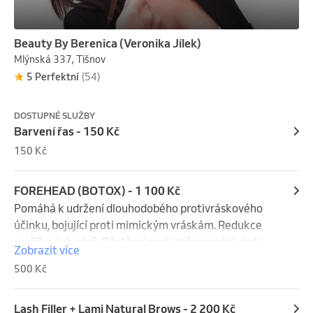
Beauty By Berenica (Veronika Jílek)
Mlýnská 337, Tišnov
5 Perfektní
(54)
DOSTUPNÉ SLUŽBY
Barvení řas - 150 Kč
150 Kč
FOREHEAD (BOTOX) - 1 100 Kč
Pomáhá k udržení dlouhodobého protivráskového 
účinku, bojující proti mimickým vráskám. Redukce 
rozšířených pórů. Ošetření proti začervenání pleti - 
Zobrazit více
rozacea.

500 Kč
V případě celkového RF liftingu, tedy přidání krku + 
dekoltu        + 400 Kč

Lash Filler + Lami Natural Brows - 2 200 Kč