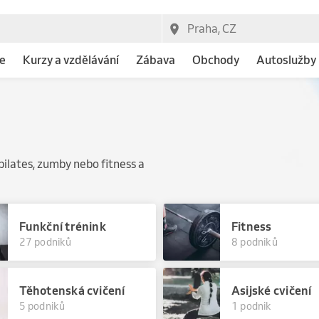
e
Kurzy a vzdělávání
Zábava
Obchody
Autoslužby
pilates, zumby nebo fitness a
Funkční trénink
Fitness
27 podniků
8 podniků
Těhotenská cvičení
Asijské cvičení
5 podniků
1 podnik