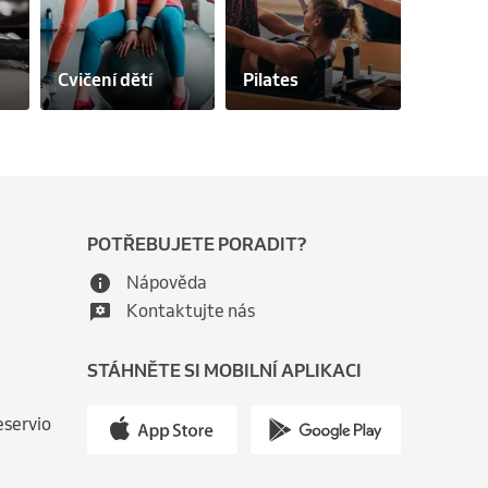
Cvičení
Cvičení dětí
Pilates
těhotn
POTŘEBUJETE PORADIT?
Nápověda
Kontaktujte nás
STÁHNĚTE SI MOBILNÍ APLIKACI
eservio