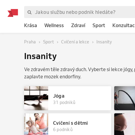
Krása
Wellness
Zdraví
Sport
Konzultac
Praha
Sport
Cvičení a lekce
Insanity
Insanity
Ve zdravém těle zdravý duch. Vyberte si lekce jógy, 
zaplavte mozek endorfiny.
Jóga
31 podniků
Cvičení s dětmi
6 podniků