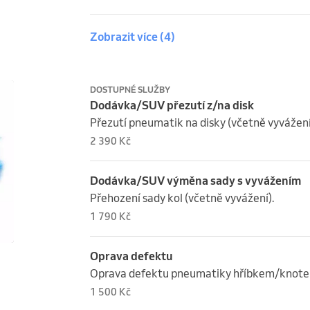
Zobrazit více
(4)
DOSTUPNÉ SLUŽBY
Dodávka/SUV přezutí z/na disk
Přezutí pneumatik na disky (včetně vyvážení
2 390 Kč
Dodávka/SUV výměna sady s vyvážením
Přehození sady kol (včetně vyvážení).
1 790 Kč
Oprava defektu
Oprava defektu pneumatiky hříbkem/knot
1 500 Kč