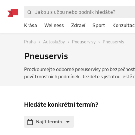
Krása
Wellness
Zdraví
Sport
Konzultac
Praha
Autoslužby
Pneuservisy
Pneuservis
Pneuservis
Prozkoumejte odborné pneuservisy pro bezpečnost 
povětrnostních podmínek. Jezděte s jistotou ještě 
Hledáte konkrétní termín?
Najít termín