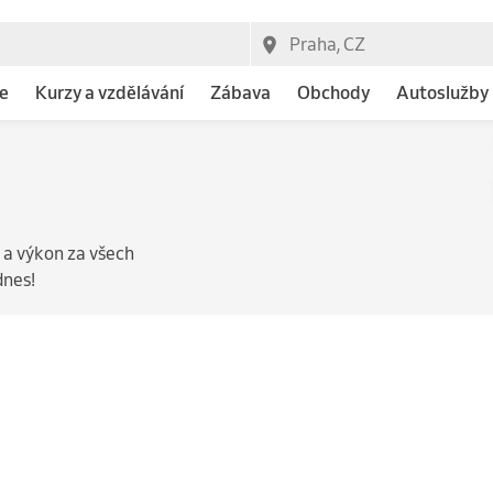
e
Kurzy a vzdělávání
Zábava
Obchody
Autoslužby
a výkon za všech
dnes!