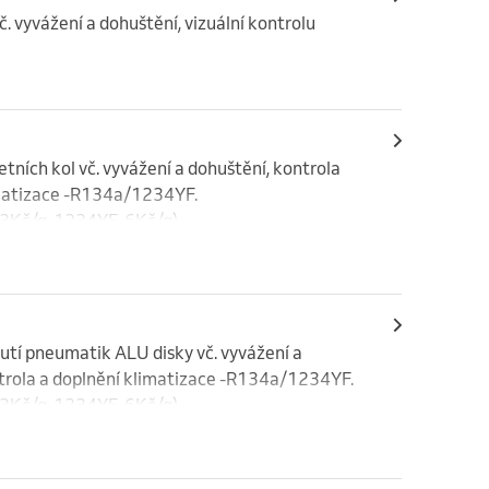
 vyvážení a dohuštění, vizuální kontrolu 
ních kol vč. vyvážení a dohuštění, kontrola 
matizace -R134a/1234YF. 

-3Kč/g, 1234YF-6Kč/g)
tí pneumatik ALU disky vč. vyvážení a 
trola a doplnění klimatizace -R134a/1234YF. 

-3Kč/g, 1234YF-6Kč/g)