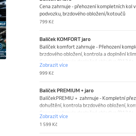
Cena zahrnuje - přehození kompletních kol vč.
podvozku, brzdového obložení/kotoučů
799 Kč
Balíček KOMFORT jaro
Balíček komfort zahrnuje - Přehození komplet
brzdového obložení, kontrola a doplnění kli
Cena nezahrnuje doplněné chladivo (R134a
Zobrazit více
999 Kč
Balíček PREMIUM + jaro
BalíčekPREMIU +  zahrnuje - Kompletní přezu
dohuštění, kontrola brzdového obložení, kon
Cena nezahrnuje doplněné chladivo (R134a
Zobrazit více
1 599 Kč