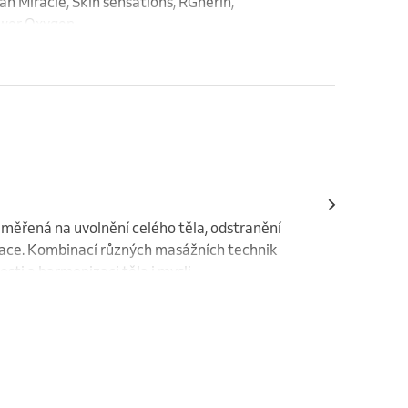
 Miracle, Skin sensations, RGnerín, 

ower Oxygen
ěřená na uvolnění celého těla, odstranění 
ace. Kombinací různých masážních technik 
sti a harmonizaci těla i mysli.

tu spánku a přispívá k celkové pohodě. 
áte novou energii a dopřejete svému tělu 