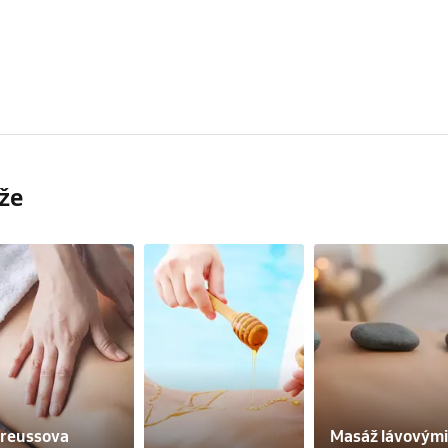
že
reussova 
Masáž lávovými