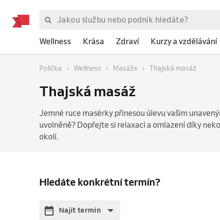
Wellness
Krása
Zdraví
Kurzy a vzdělávání
Polička
Wellness
Masáže
Thajská masáž
Thajská masáž
Jemné ruce masérky přinesou úlevu vašim unaveným
uvolněně? Dopřejte si relaxaci a omlazení díky ne
okolí.
Hledáte konkrétní termín?
Najít termín