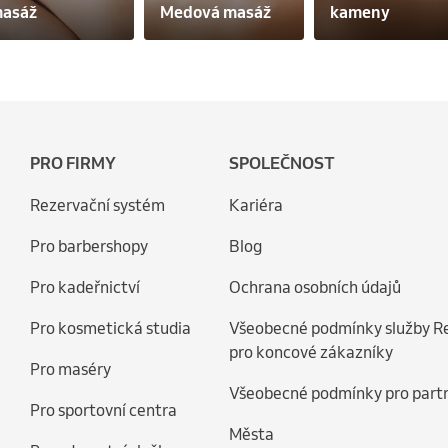
asáž
Medová masáž
kameny
PRO FIRMY
SPOLEČNOST
Rezervační systém
Kariéra
Pro barbershopy
Blog
Pro kadeřnictví
Ochrana osobních údajů
Pro kosmetická studia
Všeobecné podmínky služby R
pro koncové zákazníky
Pro maséry
Všeobecné podmínky pro part
Pro sportovní centra
Města