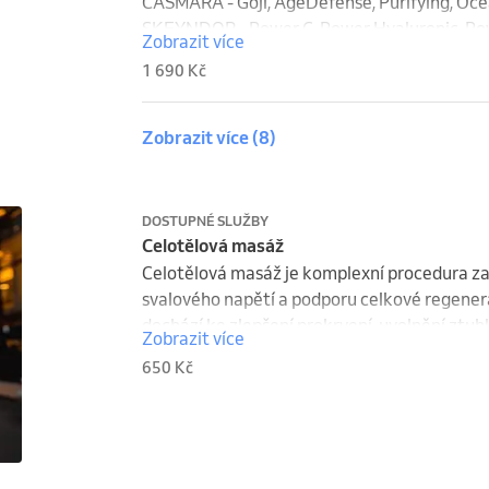
CASMARA - Goji, AgeDefense, Purifying, Ocean
SKEYNDOR - Power C, Power Hyaluronic, P
Zobrazit více
1 690 Kč
Zobrazit více
(8)
DOSTUPNÉ SLUŽBY
Celotělová masáž
Celotělová masáž je komplexní procedura zam
svalového napětí a podporu celkové regener
dochází ke zlepšení prokrvení, uvolnění ztuhlo
Zobrazit více
650 Kč
Masáž pomáhá redukovat stres, zlepšuje kvali
Dopřejte si chvíli klidu, během které načerp
zaslouženou péči.