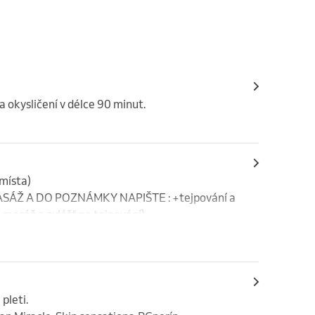
 okysličení v délce 90 minut.
místa)

ASÁŽ A DO POZNÁMKY NAPIŠTE : +tejpování a 
a masáž a zvlášť na tejpování)
leti.
