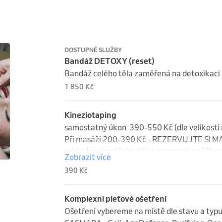
DOSTUPNÉ SLUŽBY
Bandáž DETOXY (reset)
Bandáž celého těla zaměřená na detoxikaci a
1 850 Kč
Kineziotaping
samostatný úkon  390-550 Kč (dle velikosti 
Při masáži 200-390 Kč - REZERVUJTE SI M
místo (není potřeba dělat rezervaci zvlášť n
Zobrazit více
390 Kč
Komplexní pleťové ošetření
Ošetření vybereme na místě dle stavu a typu p