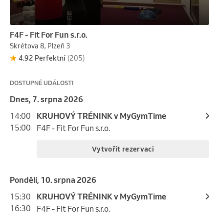
7:10
Strength Barre
8:10
Studio Vital Woman
350 Kč
F4F - Fit For Fun s.r.o.
Skrétova 8, Plzeň 3
Vytvořit rezervaci
4.92 Perfektní
(205)
neděle, 9. srpna 2026
DOSTUPNÉ UDÁLOSTI
6:30
Total Barre
Dnes, 7. srpna 2026
7:30
Studio Vital Woman
14:00
KRUHOVÝ TRÉNINK v MyGymTime
350 Kč
15:00
F4F - Fit For Fun s.r.o.
Vytvořit rezervaci
Vytvořit rezervaci
neděle, 9. srpna 2026
pondělí, 10. srpna 2026
17:00
Total Barre
15:30
KRUHOVÝ TRÉNINK v MyGymTime
18:00
Studio Vital Woman
16:30
F4F - Fit For Fun s.r.o.
350 Kč