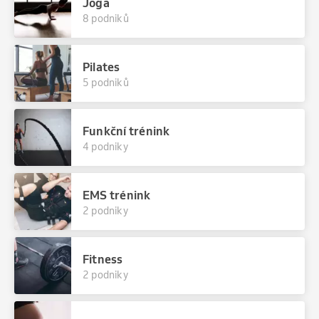
Jóga
8 podniků
Pilates
5 podniků
Funkční trénink
4 podniky
EMS trénink
2 podniky
Fitness
2 podniky