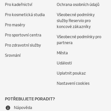
Pro kadeřnictví
Ochrana osobních údajů
Nejintenzivnější a nejkomplexnější zážitkové focení.

Maximální péče, prostor, styling i kreativita pro ženy, 
Pro kosmetická studia
Všeobecné podmínky
které chtějí oslavit svou sílu, krásu a autenticitu ve 
služby Reservio pro
Pro maséry
velkém stylu.

koncové zákazníky
Pro sportovní centra
Všeobecné podmínky pro
Tento balíček je oslavou ženy v její plnosti.

partnera
Od jemnosti po sílu. Od elegance po divokost.

Pro zdravotní služby
Města
Pro ženy, které jsou připravené spatřit samu sebe v 
Srovnání
celé své síle.
Události
Uplatnit poukaz
Nastavení cookies
POTŘEBUJETE PORADIT?
Nápověda