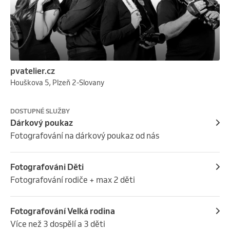
Nehledáme někoho, kým byste měla být.

Odhalujeme to, co ve vás už dávno je – vaši 
přirozenou krásu, hloubku a jedinečný příběh.

Každé focení zahrnuje kompletní péči 
profesionálního týmu:

pvatelier.cz
Houškova 5, Plzeň 2-Slovany
styling od stylistky

profesionální make-up

DOSTUPNÉ SLUŽBY
úpravu vlasů

Dárkový poukaz
citlivé vedení fotografkou během celého focení

Fotografování na dárkový poukaz od nás
V bezpečném a podporujícím prostoru společně 
tvoříme fotografie, které nejsou jen krásné – ale 
nesou emoci, sílu a pravdu.

Fotografováni Děti
Fotografování rodiče + max 2 děti
Vybrat si můžete ze 3 různých balíčků podle rozsahu 
zážitku i výsledných fotografií.

Fotografování Velká rodina
Více než 3 dospělí a 3 děti
Protože někdy stačí jediný moment,
