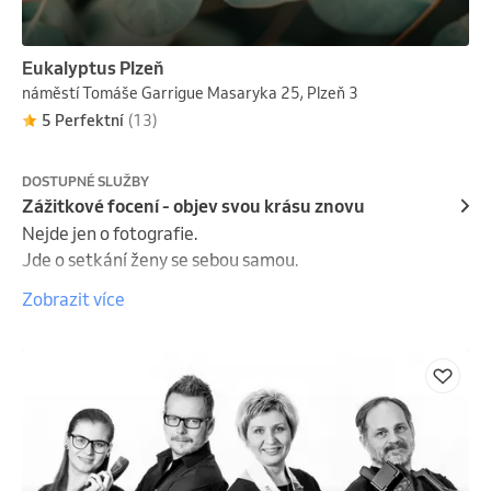
Eukalyptus Plzeň
náměstí Tomáše Garrigue Masaryka 25, Plzeň 3
5 Perfektní
(13)
DOSTUPNÉ SLUŽBY
Zážitkové focení - objev svou krásu znovu
Nejde jen o fotografie.

Jde o setkání ženy se sebou samou.

Zobrazit více
Tvoříme zážitkové focení pro ženy, které chtějí 
znovu uvidět svou krásu, objevit své sebevědomí a 
připomenout si vlastní hodnotu.

Pomáháme ženám zastavit se, nadechnout a spatřit 
sebe očima plnýma jemnosti, síly a obdivu.

Neděláme proměny.
