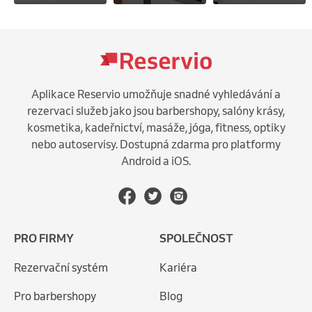
9000 Kč

Více prostoru pro vaši ženskost, energii i příběh.

Balíček Rozkvět nabízí hlubší zážitek, více času na 
Aplikace Reservio umožňuje snadné vyhledávání a
uvolnění, větší variabilitu stylingu a možnost 
rezervaci služeb jako jsou barbershopy, salóny krásy,
zachytit více podob vaší jedinečné krásy.

kosmetika, kadeřnictví, masáže, jóga, fitness, optiky
nebo autoservisy. Dostupná zdarma pro platformy
Ideální pro ženy, které chtějí prožít focení naplno a 
Android a iOS.
dovolit si zazářit.

Pro ženy, které chtějí rozkvést před objektivem i 
samy před sebou.

PRO FIRMY
SPOLEČNOST
BOHYNĚ

Rezervační systém
Kariéra
Pro barbershopy
Blog
11 000 Kč
