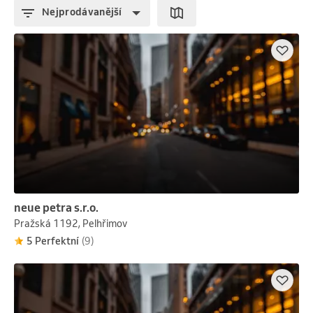
Nejprodávanější
neue petra s.r.o.
Pražská 1192, Pelhřimov
5 Perfektní
(9)