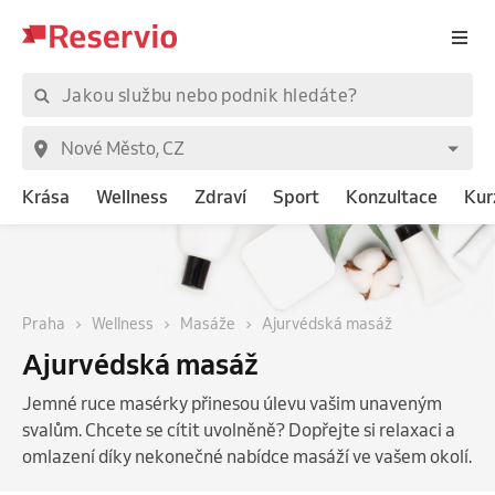
Krása
Wellness
Zdraví
Sport
Konzultace
Kur
Praha
Wellness
Masáže
Ajurvédská masáž
Ajurvédská masáž
Jemné ruce masérky přinesou úlevu vašim unaveným
svalům. Chcete se cítit uvolněně? Dopřejte si relaxaci a
omlazení díky nekonečné nabídce masáží ve vašem okolí.