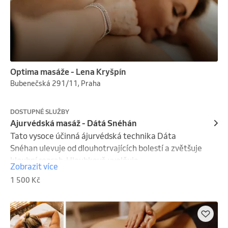
Optima masáže - Lena Kryšpín
Bubenečská 291/11, Praha
DOSTUPNÉ SLUŽBY
Ajurvédská masáž - Dátá Snéhán
Tato vysoce účinná ájurvédská technika Dáta 
Snéhan ulevuje od dlouhotrvajících bolestí a zvětšuje 
kloubní rozsah. Hloubkově uvolňuje

Zobrazit více
napětí v oblasti kyčlí, bederní páteře a ramen, často s 
1 500 Kč
úspěchem i tam, kde běžná fyzioterapie selhává.