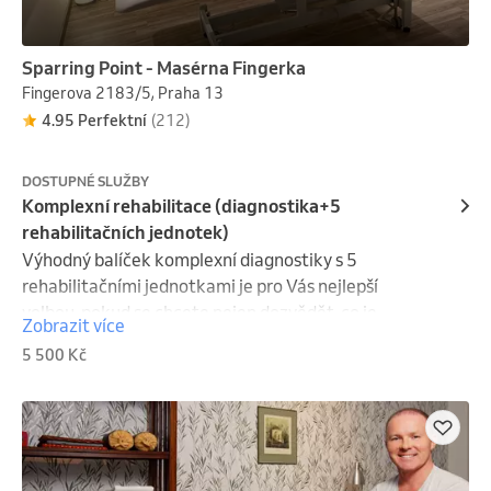
Sparring Point - Masérna Fingerka
Fingerova 2183/5, Praha 13
4.95 Perfektní
(212)
DOSTUPNÉ SLUŽBY
Komplexní rehabilitace (diagnostika+5
rehabilitačních jednotek)
Výhodný balíček komplexní diagnostiky s 5 
rehabilitačními jednotkami je pro Vás nejlepší 
volbou, pokud se chcete nejen dozvědět, co je 
Zobrazit více
příčinou Vašich obtíží, ale zároveň pracovat na jejich 
5 500 Kč
odstranění a prevenci návratu, nebo vzniku dalších. 
Bezplatné zrušení rezervace je možné pouze do 
20:00 den předem, v opačném případě je nutno 
masáž uhradit v celkové výši!