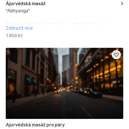
Ájurvédská masáž
*Abhyanga*

Celkové ošetření trvá 90 minut, přiblizně 75 minut 
Zobrazit více
na lehátku.

1 850 Kč
Abhyanga je tradiční ájurvédská celotělová olejová 
masáž pocházející z Indie, známá svými 
regeneračními a harmonizačními účinky. Během 
masáže se věnuji celému tělu s cílem uvolnit napětí a 
podpořit harmonii těla i mysli.

Na začátku ošetření si společně dáme šálek čaje a 
krátce probereme vaše aktuální rozpoložení a 
potřeby, abych mohla masáž přizpůsobit právě vám.

Masáž podporuje regeneraci, uvolňuje ztuhlé svaly, 
napomáhá správné funkci lymfatického systému, 
Ajurvédská masáž pro páry
zlepšuje prokrvení a přispívá k hluboké relaxaci i 