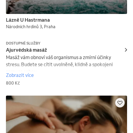
Lázně U Hastrmana
Národních hrdinů 3, Praha
DOSTUPNÉ SLUŽBY
Ajurvédská masáž
Masáž vám obnoví váš organismus a zmírní účinky 
stresu. Budete se cítit uvolněně, klidně a spokojeni 
samy se sebou.
Zobrazit více
800 Kč