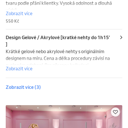
tvaru podle přání klientky. Vysoká odolnost a dlouhá 
výdrž.
Zobrazit více
550 Kč
Design Gelové / Akrylové [kratké nehty do 1h15’
]
Krátké gelové nebo akrylové nehty s originálním 
designem na míru. Cena a délka procedury závisí na 
zvoleném zdobení. Pro přesnou kalkulaci 
Zobrazit více
doporučujeme zaslat inspirační fotografii předem.
Zobrazit více
(3)