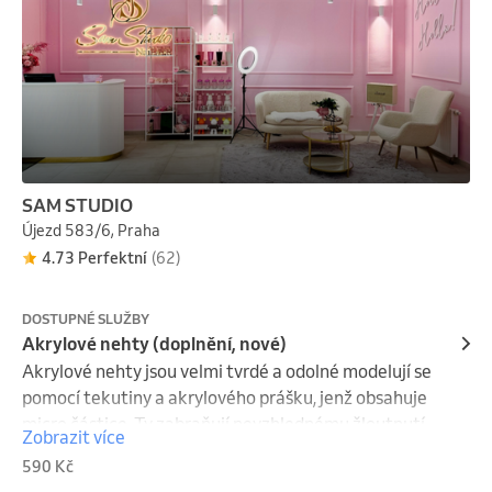
SAM STUDIO
Újezd 583/6, Praha
4.73 Perfektní
(62)
DOSTUPNÉ SLUŽBY
Akrylové nehty (doplnění, nové)
Akrylové nehty jsou velmi tvrdé a odolné modelují se 
pomocí tekutiny a akrylového prášku, jenž obsahuje 
micro částice. Ty zabraňují nevzhlednému žloutnutí 
Zobrazit více
nehtů a opticky je rozjasní. Akrylový prášek je možné 
590 Kč
použít na přírodní nehty, nehtové tipy i šablony. 