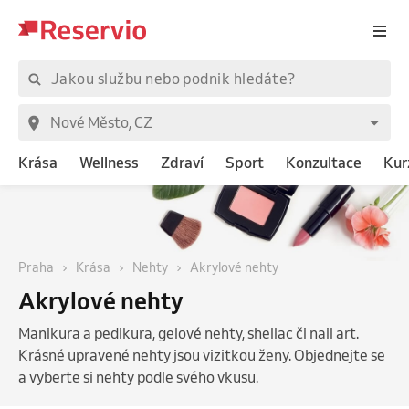
Krása
Wellness
Zdraví
Sport
Konzultace
Kur
Praha
Krása
Nehty
Akrylové nehty
Akrylové nehty
Manikura a pedikura, gelové nehty, shellac či nail art.
Krásné upravené nehty jsou vizitkou ženy. Objednejte se
a vyberte si nehty podle svého vkusu.