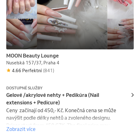
MOON Beauty Lounge
Nuselská 157/37, Praha 4
4.66 Perfektní
(841)
DOSTUPNÉ SLUŽBY
Gelové /akrylové nehty + Pedikúra (Nail
extensions + Pedicure)
Ceny  začínají od 450,- Kč. Konečná cena se může 
navýšit podle délky nehtů a zvoleného designu.

Prices start from 450 CZK. The final price may 
Zobrazit více
increase depending on the nail length and the 