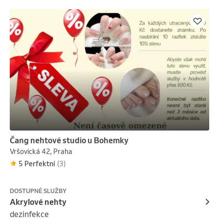
Nehty jsou tenké, ale pevné a odolné.

(cena nezahrnuje lakování a desing)
Čang nehtové studio u Bohemky
Vršovická 42, Praha
5 Perfektní
(3)
DOSTUPNÉ SLUŽBY
Akrylové nehty
dezinfekce
