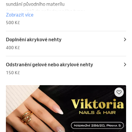
sundání původního materílu

úprava nehtů do požadovaného tvaru

Zobrazit více
úprava kůžičky

500 Kč
nanesení gelu

barva,zdobení

olejíček
Doplnění akrykové nehty
400 Kč
Odstranění gelové nebo akrylové nehty
150 Kč