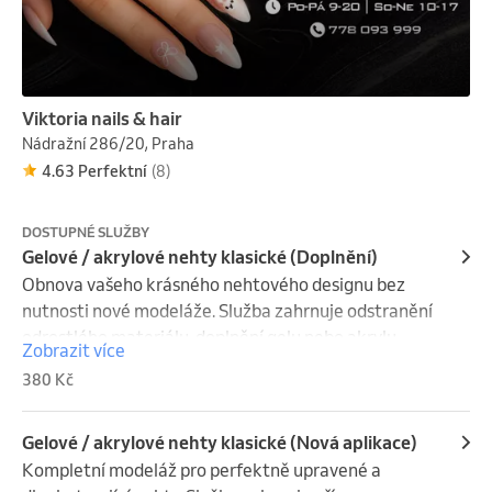
Viktoria nails & hair
Nádražní 286/20, Praha
4.63 Perfektní
(8)
DOSTUPNÉ SLUŽBY
Gelové / akrylové nehty klasické (Doplnění)
Obnova vašeho krásného nehtového designu bez 
nutnosti nové modeláže. Služba zahrnuje odstranění 
odrostlého materiálu, doplnění gelu nebo akrylu, 
Zobrazit více
úpravu tvaru, zjemnění přechodů a finální lakování či 
380 Kč
zdobení dle vašeho přání. Ideální pro zachování 
upraveného vzhledu nehtů bez narušení přírodního 
nehtu.
Gelové / akrylové nehty klasické (Nová aplikace)
Kompletní modeláž pro perfektně upravené a 