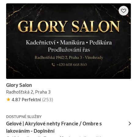
selected design.

Prosíme, napište nám, kterou pracovnici si přejete – 
Tina nebo Viky.
Glory Salon
Radhošťská 2, Praha 3
4.87 Perfektní
(253)
DOSTUPNÉ SLUŽBY
Gelové | Akrylové nehty Francie / Ombre s
lakováním - Doplnění