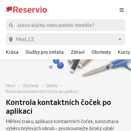
Krása
Služby pro zvířata
Zdraví
Obchody
Kurzy 
Most
Obchody
Optiky
Kontrola kontaktních čoček po aplikaci
Kontrola kontaktních čoček po
aplikaci
Měření zraku, aplikace kontaktních čoček, konzultace
výběru brýlových obrub – prozkoumejte široký výběr