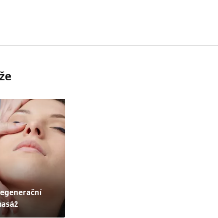
že
egenerační 
asáž