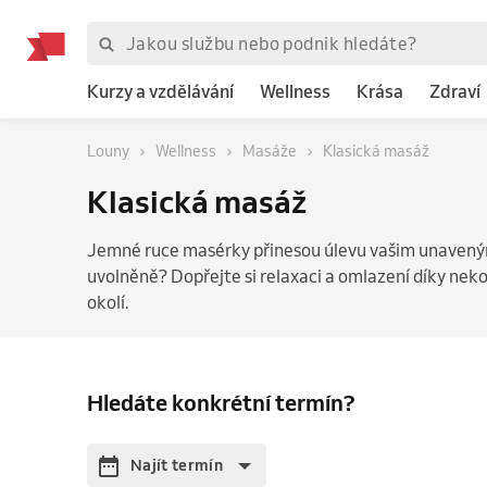
Kurzy a vzdělávání
Wellness
Krása
Zdraví
Louny
Wellness
Masáže
Klasická masáž
Klasická masáž
Jemné ruce masérky přinesou úlevu vašim unaveným
uvolněně? Dopřejte si relaxaci a omlazení díky ne
okolí.
Hledáte konkrétní termín?
Najít termín