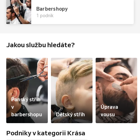
Barbershopy
1 podnik
Jakou službu hledáte?
Pánský střih 
v 
Úprava 
barbershopu
Dětský střih
vousu
Podniky v kategorii Krása