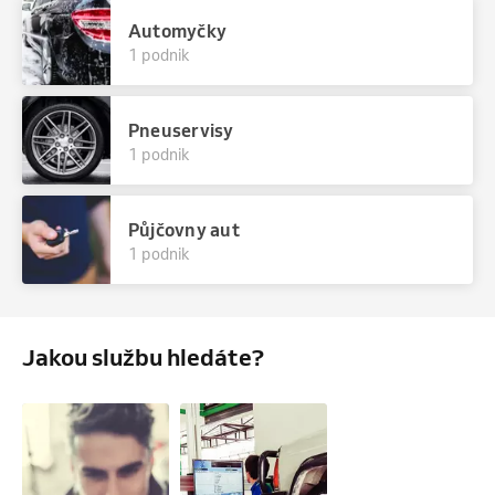
Automyčky
1 podnik
Pneuservisy
1 podnik
Půjčovny aut
1 podnik
Jakou službu hledáte?