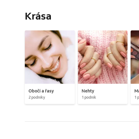
Krása
Obočí a řasy
Nehty
M
2 podniky
1 podnik
1 