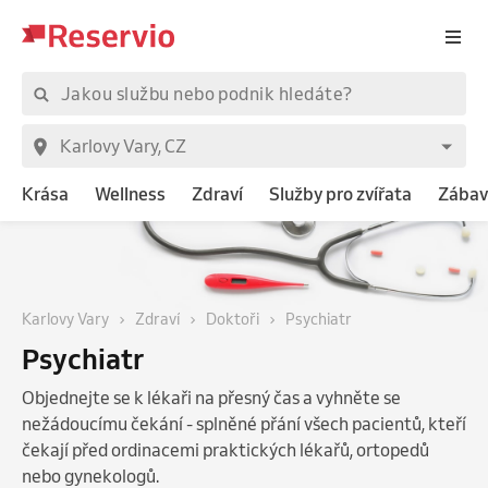
Krása
Wellness
Zdraví
Služby pro zvířata
Zábav
Karlovy Vary
Zdraví
Doktoři
Psychiatr
Psychiatr
Objednejte se k lékaři na přesný čas a vyhněte se
nežádoucímu čekání - splněné přání všech pacientů, kteří
čekají před ordinacemi praktických lékařů, ortopedů
nebo gynekologů.