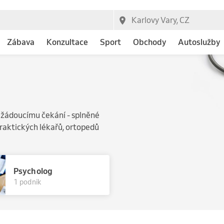
Zábava
Konzultace
Sport
Obchody
Autoslužby
nežádoucímu čekání - splněné
praktických lékařů, ortopedů
Psycholog
1 podnik