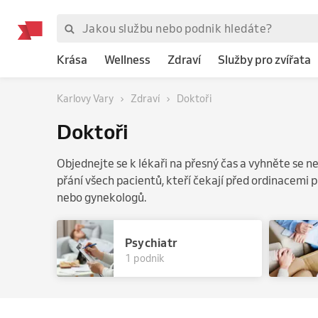
Krása
Wellness
Zdraví
Služby pro zvířata
Karlovy Vary
Zdraví
Doktoři
Doktoři
Objednejte se k lékaři na přesný čas a vyhněte se 
přání všech pacientů, kteří čekají před ordinacemi 
nebo gynekologů.
Psychiatr
1 podnik