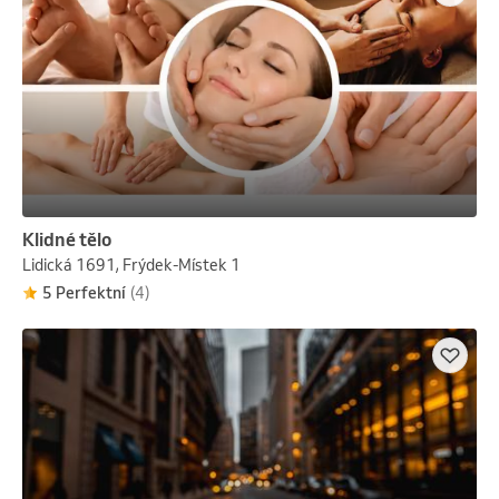
Klidné tělo
Lidická 1691, Frýdek-Místek 1
5 Perfektní
(4)