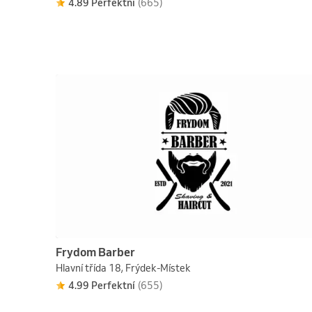
4.89 Perfektní
(665)
Frydom Barber
Hlavní třída 18, Frýdek-Místek
4.99 Perfektní
(655)