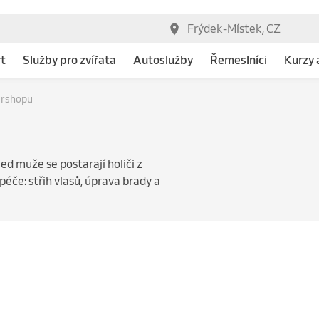
t
Služby pro zvířata
Autoslužby
Řemeslníci
Kurzy 
ershopu
d muže se postarají holiči z
éče: střih vlasů, úprava brady a