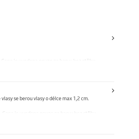
 Cena je uvedena pouze za barvu bez střihu.
vlasy se berou vlasy o délce max 1,2 cm. 
. Cena je uvedena pouze za barvu bez střihu.
