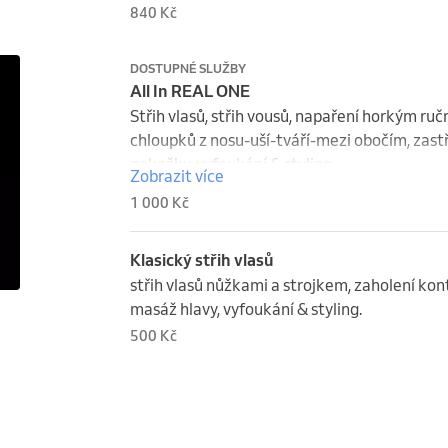
840 Kč
DOSTUPNÉ SLUŽBY
All In REAL ONE
Střih vlasů, střih vousů, napaření horkým ruč
chloupků z nosu-uší-tváří-mezi obočím, zastři
pokožky, vyfoukání & styling.
Zobrazit více
1 000 Kč
Klasický střih vlasů
střih vlasů nůžkami a strojkem, zaholení kontur
masáž hlavy, vyfoukání & styling.
500 Kč