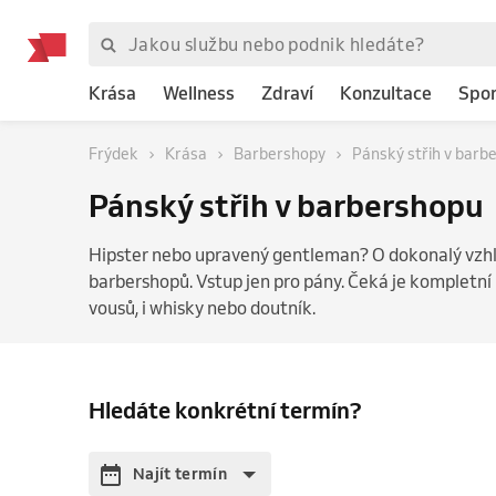
Krása
Wellness
Zdraví
Konzultace
Spor
Frýdek
Krása
Barbershopy
Pánský střih v barb
Pánský střih v barbershopu
Hipster nebo upravený gentleman? O dokonalý vzhle
barbershopů. Vstup jen pro pány. Čeká je kompletní p
vousů, i whisky nebo doutník.
Hledáte konkrétní termín?
Najít termín