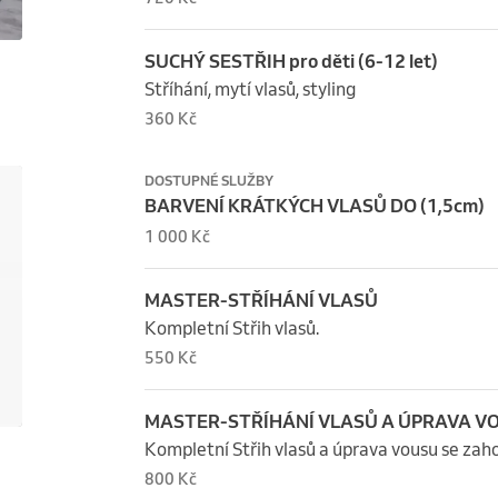
SUCHÝ SESTŘIH pro děti (6-12 let)
Stříhání, mytí vlasů, styling
360 Kč
DOSTUPNÉ SLUŽBY
BARVENÍ KRÁTKÝCH VLASŮ DO (1,5cm)
1 000 Kč
MASTER-STŘÍHÁNÍ VLASŮ
Kompletní Střih vlasů.
550 Kč
MASTER-STŘÍHÁNÍ VLASŮ A ÚPRAVA V
Kompletní Střih vlasů a úprava vousu se zah
800 Kč