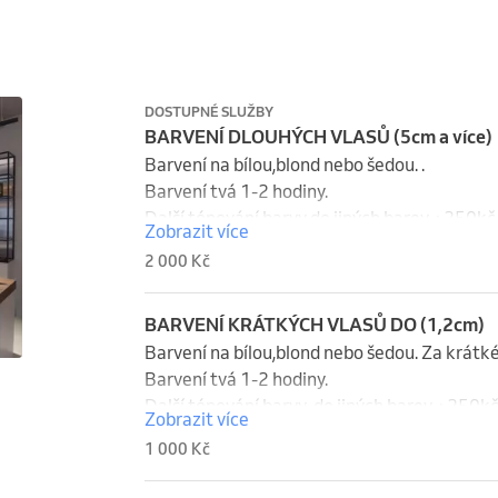
DOSTUPNÉ SLUŽBY
BARVENÍ DLOUHÝCH VLASŮ (5cm a více)
Barvení na bílou,blond nebo šedou. . 

Barvení tvá 1-2 hodiny.

Další tónování barvy do jiných barev +250kč.
Zobrazit více
2 000 Kč
BARVENÍ KRÁTKÝCH VLASŮ DO (1,2cm)
Barvení na bílou,blond nebo šedou. Za krátké 
Barvení tvá 1-2 hodiny.

Další tónování barvy  do jiných barev +250kč
Zobrazit více
1 000 Kč
1 000 Kč