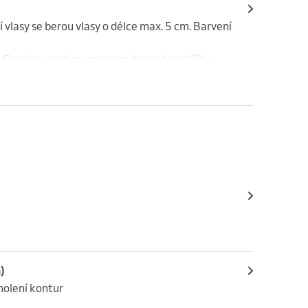
 vlasy se berou vlasy o délce max. 5 cm. Barvení 
 Cena je uvedena pouze za barvu bez střihu.
)
aholení kontur