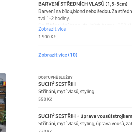
BARVENÍ STŘEDNÍCH VLASŮ (1,5-5cm)
Barvení na bílou,blond nebo šedou. Za střední
tvá 1-2 hodiny.

Další tónování barvy do jiných barev +250kč.
Zobrazit více
1 500 Kč
Zobrazit více
(10)
DOSTUPNÉ SLUŽBY
SUCHÝ SESTŘIH
Stříhání, mytí vlasů, styling
550 Kč
SUCHÝ SESTŘIH + úprava vousů(strojkem
Stříhání, mytí vlasů, styling, úprava vousů, z
720 Kč